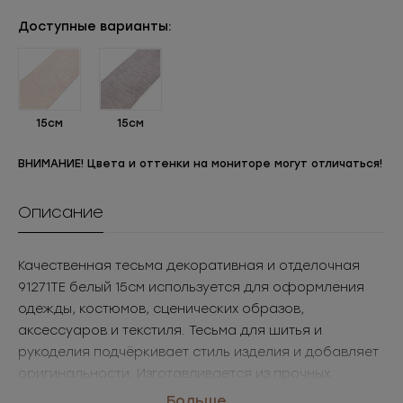
Доступные варианты:
15см
15см
ВНИМАНИЕ! Цвета и оттенки на мониторе могут отличаться!
Описание
Качественная тесьма декоративная и отделочная
91271ТЕ белый 15см используется для оформления
одежды, костюмов, сценических образов,
аксессуаров и текстиля. Тесьма для шитья и
рукоделия подчёркивает стиль изделия и добавляет
оригинальности. Изготавливается из прочных
материалов, устойчива к износу и легко вшивается. В
Больше...