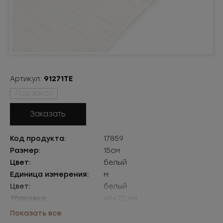
Артикул:
91271ТЕ
Под заказ
Заказать
Код продукта:
17859
Размер:
15см
Цвет:
белый
Единица измерения:
м
Цвет:
белый
Упаковки:
уп=22,6м
Кратность упаковки:
22,6
Показать все