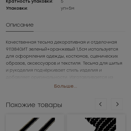
Кратность упаковки:
5
Упаковки:
уп=5м
Описание
Качественная тесьма декоративная и отделочная
9113840ИТ зеленый+оранжевый 1,5см используется
для оформления одежды, костюмов, сценических
образов, аксессуаров и текстиля. Тесьма для шитья
и рукоделия подчёркивает стиль изделия и
добавляет оригинальности. Изготавливается из
прочных материалов, устойчива к износу и легко
Больше...
вшивается. В Sergio Stefano можно купить тесьму
оптом для массового и индивидуального пошива.
Похожие товары
• Размер: 1,5см
• Цвет: зеленый+оранжевый
Применение: одежда, аксессуары, декор