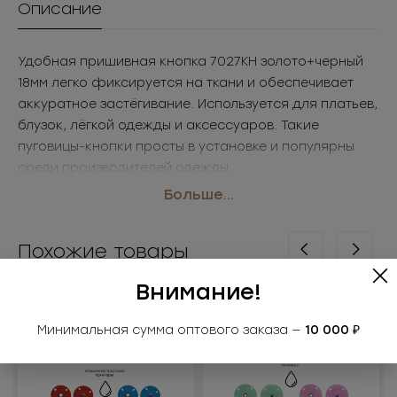
Описание
Удобная пришивная кнопка 7027КН золото+черный
18мм легко фиксируется на ткани и обеспечивает
аккуратное застёгивание. Используется для платьев,
блузок, лёгкой одежды и аксессуаров. Такие
пуговицы-кнопки просты в установке и популярны
среди производителей одежды.
• Размер: 18мм
Больше...
• Цвет: золото+черный
Применение: платья, блузки, лёгкая одежда
Похожие товары
Внимание!
Минимальная сумма оптового заказа —
10 000 ₽