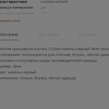
рактеристика:
кнопка металл
иница измерения:
шт
атность упаковки:
100
аковки:
уп=100шт
казать все
писание
Доставка
Оплата
обная пришивная кнопка 7026КН никель+черный 18мм легк
стёгивание. Используется для платьев, блузок, лёгкой оде
тановке и популярны среди производителей одежды.
Размер: 18мм
Цвет: никель+черный
именение: платья, блузки, лёгкая одежда
10041ЛЮ
908КМ
0173ПП
верс(блочка)
Крючок металл для
Пуговица
таллический
нижнего белья
пластикова
.94
РУБ
за шт.
3.05
РУБ
за шт.
20.2
РУБ
за 
182
РУБ
за уп.
1 525
РУБ
за уп.
2 908.8
РУБ
за