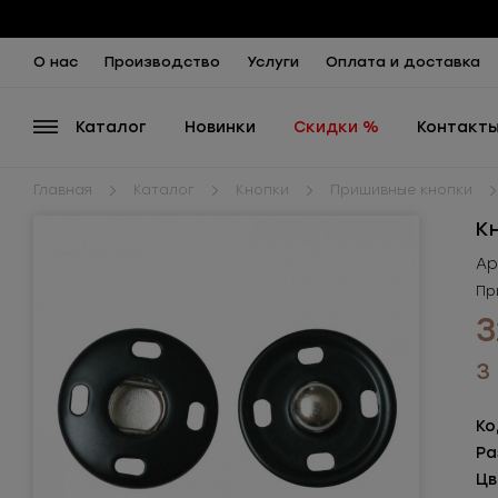
О нас
Производство
Услуги
Оплата и доставка
Каталог
Новинки
Скидки %
Контакт
Главная
Каталог
Кнопки
Пришивные кнопки
К
Ар
Пр
3
3
Ко
Ра
Цв