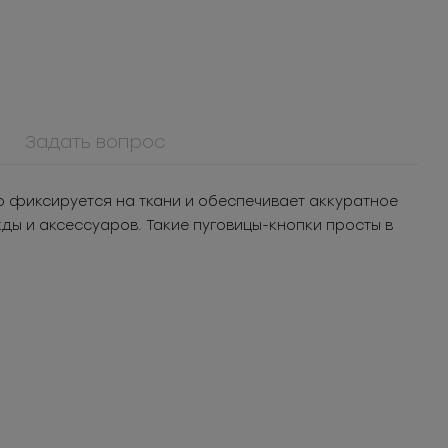
Задать вопрос
о фиксируется на ткани и обеспечивает аккуратное
жды и аксессуаров. Такие пуговицы-кнопки просты в
65267ПМ
ММ3Т5060
Пуговица
Молния
я
металлическая
металлическая
шт.
Под заказ
Под заказ
разъёмная 3Т
 уп.