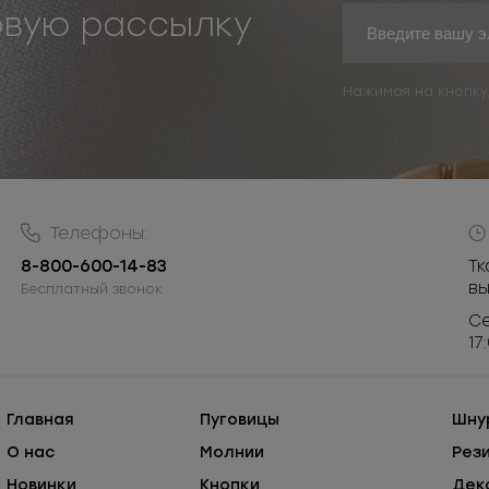
овую рассылку
Нажимая на кнопку
Телефоны:
8-800-600-14-83
Тк
в
Бесплатный звонок
Се
17
Главная
Пуговицы
Шну
О нас
Молнии
Рез
Новинки
Кнопки
Дек