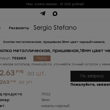
Мин. сумма заказа - 10 000 рублей
ы
Реквизиты
Кнопка металлическая, пришивная,18мм цвет черный+никель
нопка металлическая, пришивная,18мм цвет ч
тикул:
7026КН
Мало
и заказе остатков, пожалуйста, уточняйте точный остаток у мен
2.63
РУБ
за шт.
По запросу
 263
за уп.
РУБ
Пожалуйста, свяжи
д продукта:
11922
змер:
18мм
ет:
никель+черный