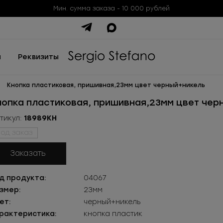
Мин. сумма заказа - 10 000 рублей
ы
Реквизиты
Кнопка пластиковая, пришивная,23мм цвет черный+никель
нопка пластиковая, пришивная,23мм цвет чер
тикул:
18989КН
од заказ
Заказать
д продукта:
04067
змер:
23мм
ет:
черный+никель
рактеристика:
кнопка пластик