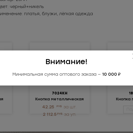
Цвет: черный+никель
именение: платья, блузки, лёгкая одежда
Внимание!
Минимальная сумма оптового заказа —
10 000 ₽
7024КН
1
ая
Кнопка металлическая
Кнопка 
42.25
РУБ
за шт.
По
2 112.5
РУБ
за уп.