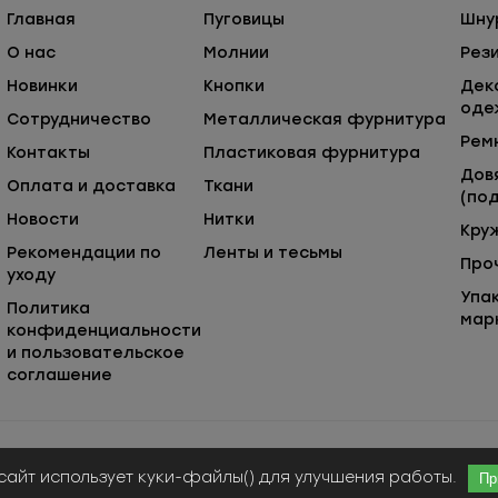
Главная
Пуговицы
Шну
О нас
Молнии
Рез
Новинки
Кнопки
Дек
оде
Сотрудничество
Металлическая фурнитура
Рем
Контакты
Пластиковая фурнитура
Дов
Оплата и доставка
Ткани
(под
Новости
Нитки
Кру
Рекомендации по
Ленты и тесьмы
Про
уходу
Упа
Политика
мар
конфиденциальности
и пользовательское
соглашение
Публичная оферта
© ООО «Сержио Стефано», 2026
сайт использует куки-файлы() для улучшения работы.
Пр