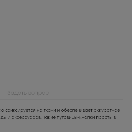
Задать вопрос
908КМ
732ФМ
Крючок металл для
Фиксатор (зажим)
я
нижнего белья
металлический
шт.
3.05
РУБ
за шт.
ко фиксируется на ткани и обеспечивает аккуратное
Под заказ
 уп.
1 525
РУБ
за уп.
жды и аксессуаров. Такие пуговицы-кнопки просты в