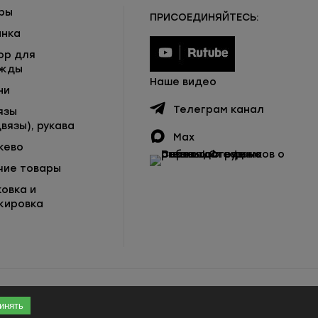
ры
ПРИСОЕДИНЯЙТЕСЬ:
инка
ор для
жды
Наше видео
ни
Телеграм канал
язы
вязы), рукава
Max
жево
чие товары
ковка и
кировка
инять