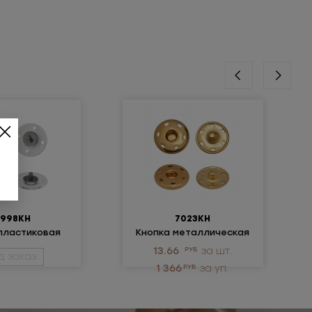
8998КН
7023КН
пластиковая
Кнопка металлическая
13.66
РУБ
за шт.
д заказ
1 366
РУБ
за уп.