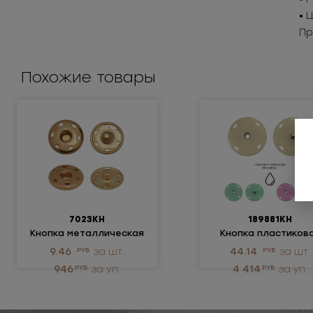
• 
Пр
Похожие товары
7023КН
189881КН
Кнопка металлическая
Кнопка пластиков
9.46
РУБ
за шт.
44.14
РУБ
за шт.
946
РУБ
за уп.
4 414
РУБ
за уп.