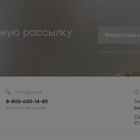
овую рассылку
Нажимая на кнопку
Телефоны:
8-800-600-14-83
Тк
в
Бесплатный звонок
Се
17