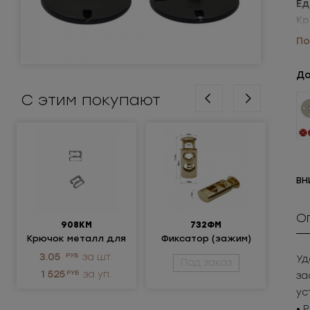
Ед
Кр
Уп
По
До
С этим покупают
ВН
О
908КМ
732ФМ
Крючок металл для
Фиксатор (зажим)
нижнего белья
металлический
ме
3.05
РУБ
за шт.
12
Уд
Под заказ
1 525
РУБ
за уп.
1 
за
ус
• 