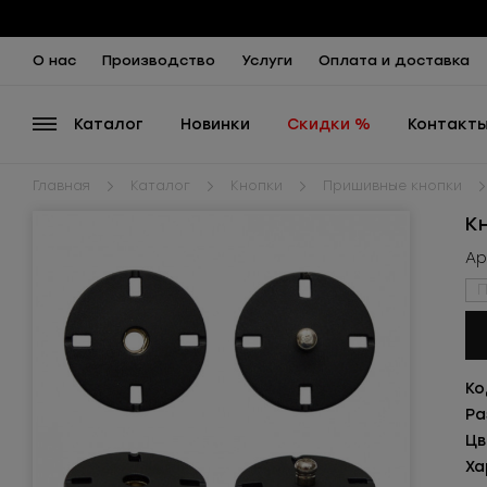
О нас
Производство
Услуги
Оплата и доставка
Каталог
Новинки
Скидки %
Контакт
Главная
Каталог
Кнопки
Пришивные кнопки
К
Ар
П
Ко
Ра
Цв
Ха