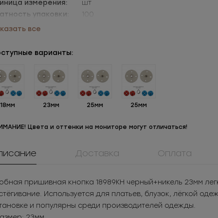
иница измерения:
шт
атность упаковки:
100
аковки:
уп=100шт
казать все
ступные варианты:
18мм
23мм
25мм
25мм
ИМАНИЕ! Цвета и оттенки на мониторе могут отличаться!
писание
Доставка
Оплата
6111ПМ
ММ3ТД40
0084ПП
Пуговица
Молния
Пуговица
таллическая
металлическая
пластикова
.05
РУБ
за шт.
13.02
РУБ
за 
обная пришивная кнопка 18989КН черный+никель 23мм лег
Под заказ
разъёмная 3Т
205
РУБ
за уп.
1 874.88
РУБ
за
стёгивание. Используется для платьев, блузок, лёгкой оде
тановке и популярны среди производителей одежды.
Размер: 23мм