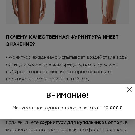
ПОЧЕМУ КАЧЕСТВЕННАЯ ФУРНИТУРА ИМЕЕТ
ЗНАЧЕНИЕ?
Фурнитура ежедневно испытывает воздействие воды,
солнца и косметических средств, поэтому важно
выбирать комплектующие, которые сохраняют
прочность, покрытие и внешний вид.
В ассортименте
Sergio Stefano
представлены
Внимание!
решения для брендов одежды и производств: от
базовых моделей до декоративных элементов,
которые помогают сделать коллекцию более
Минимальная сумма оптового заказа —
10 000 ₽
выразительной.
Если вы ищете
фурнитуру для купальников оптом
, в
каталоге представлены различные формы, размеры