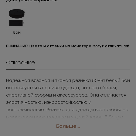
5см
ВНИМАНИЕ! Цвета и оттенки на мониторе могут отличаться!
Описание
Надёжная вязаная и тканая резинка 50РВ1 белый 5см
используется в пошиве одежды, нижнего белья,
спортивной формы и аксессуаров. Она отличается
эластичностью, износостойкостью и
долговечностью. Резинка для одежды востребована
в массовом производстве и у дизайнеров. В Sergio
Stefano доступна резинка оптом разных размеров и
Больше...
цветов.