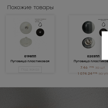
Похожие товары
0198ПП
0203ПП
Пуговица пластиковая
Пуговица пластико
7.46
РУБ
за шт.
Под заказ
1 074.24
РУБ
за уп