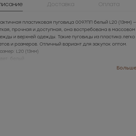
писание
Доставка
Оплата
актичная пластиковая пуговица 0097ПП белый L20 (13мм)
гкая, прочная и доступная, она востребована в массовом
ежды и верхней одежды. Такие пуговицы из пластика легк
етов и размеров. Отличный вариант для закупок оптом.
Размер: L20 (13мм)
Цвет: белый
именение: рубашки, детская одежда, верхняя одежда
Больше.
908КМ
0173ПП
ММ8ТД40
ок металл для
Пуговица
Молния
жнего белья
пластиковая
металличес
05
РУБ
за шт.
20.2
РУБ
за шт.
146.07
РУБ
за 
неразъемная
525
РУБ
за уп.
2 908.8
РУБ
за уп.
7 303.5
РУБ
за 