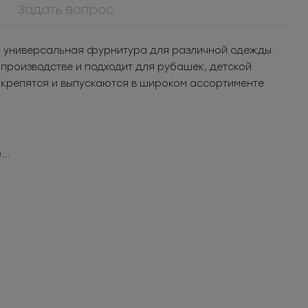
Задать вопрос
 — универсальная фурнитура для различной одежды.
 производстве и подходит для рубашек, детской
о крепятся и выпускаются в широком ассортименте
..
908КМ
Крючок металл для
кая
нижнего белья
шт.
3.05
РУБ
за шт.
 8Т
уп.
1 525
РУБ
за уп.