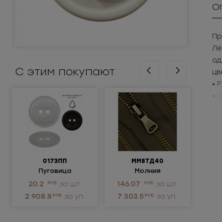
О
Пр
Лё
од
С этим покупают
цв
• 
• 
Пр
0173ПП
ММ8ТД40
Пуговица
Молния
Крюч
пластиковая
металлическая
ни
20.2
РУБ
за шт.
146.07
РУБ
за шт.
3.
неразъемная 8Т
2 908.8
РУБ
за уп.
7 303.5
РУБ
за уп.
1 