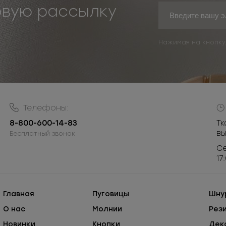
овую рассылку
Нажимая на кнопку
Телефоны:
8-800-600-14-83
Тк
в
Бесплатный звонок
Се
17
Главная
Пуговицы
Шну
О нас
Молнии
Рез
Новинки
Кнопки
Дек