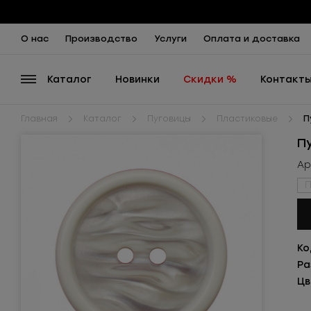
О нас
Производство
Услуги
Оплата и доставка
Каталог
Новинки
Скидки %
Контакт
Главная
Каталог
Пуговицы
Пластиковые
П
П
Ар
П
Ко
Ра
Цв