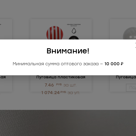
Внимание!
Минимальная сумма оптового заказа —
10 000 ₽
0203ПП
1
вая
Пуговица пластиковая
Пуговица
7.46
РУБ
за шт.
По
.
1 074.24
РУБ
за уп.