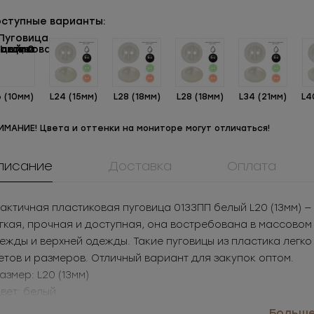
ступные варианты:
6 (10мм)
L24 (15мм)
L28 (18мм)
L28 (18мм)
L34 (21мм)
L4
ИМАНИЕ! Цвета и оттенки на мониторе могут отличаться!
писание
Доставка
Оплата
актичная пластиковая пуговица 0133ПП белый L20 (13мм)
гкая, прочная и доступная, она востребована в массовом
0061ПП
908КМ
ММ5Т61639
ежды и верхней одежды. Такие пуговицы из пластика легк
Пуговица
Крючок металл для
Молния
ластиковая
нижнего белья
металличес
етов и размеров. Отличный вариант для закупок оптом.
.32
РУБ
за шт.
3.05
РУБ
за шт.
Под заказ
неразъемная
Размер: L20 (13мм)
70.08
РУБ
за уп.
1 525
РУБ
за уп.
Цвет: белый
именение: рубашки, детская одежда, верхняя одежда
Больше.