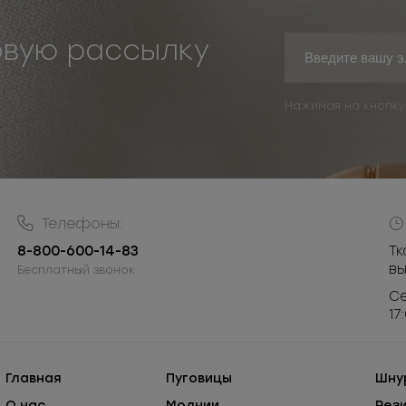
овую рассылку
Нажимая на кнопку
Телефоны:
8-800-600-14-83
Тк
в
Бесплатный звонок
Се
17
Главная
Пуговицы
Шну
О нас
Молнии
Рез