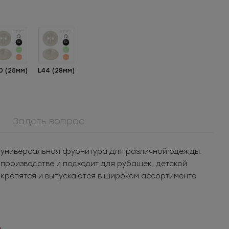
0 (25мм)
L44 (28мм)
Задать вопрос
 — универсальная фурнитура для различной одежды.
 производстве и подходит для рубашек, детской
П
0061ПП
о крепятся и выпускаются в широком ассортименте
Пуговица
кая
пластиковая
21.32
РУБ
за шт.
 5Т
3 070.08
РУБ
за уп.
..