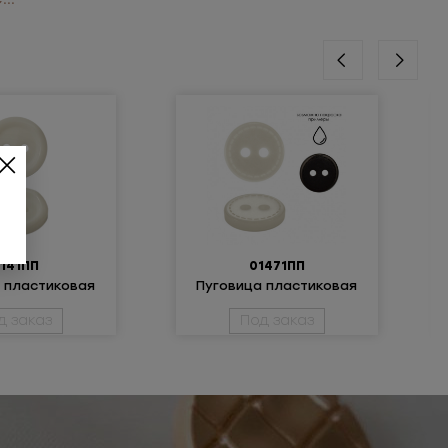
141ПП
01471ПП
 пластиковая
Пуговица пластиковая
д заказ
Под заказ