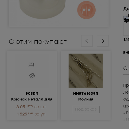
До
С этим покупают
L1
ВН
О
Пр
Лё
908КМ
ММ5Т61639П
од
Крючок металл для
Молния
нижнего белья
металлическая
п
цв
3.05
РУБ
за шт.
21
Под заказ
неразъемная 5Т
• 
1 525
РУБ
за уп.
3 0
• 
Пр