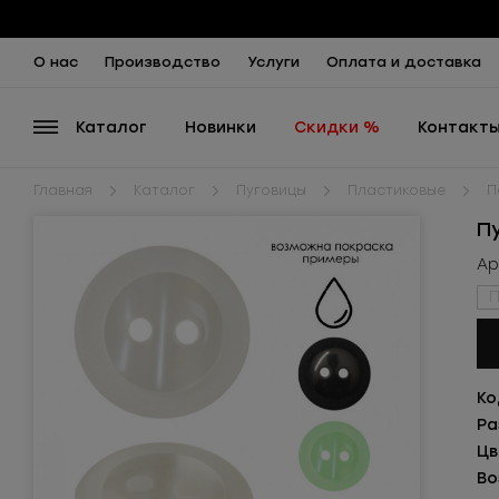
О нас
Производство
Услуги
Оплата и доставка
Каталог
Новинки
Скидки %
Контакт
Главная
Каталог
Пуговицы
Пластиковые
П
П
Ар
П
Ко
Ра
Цв
Во