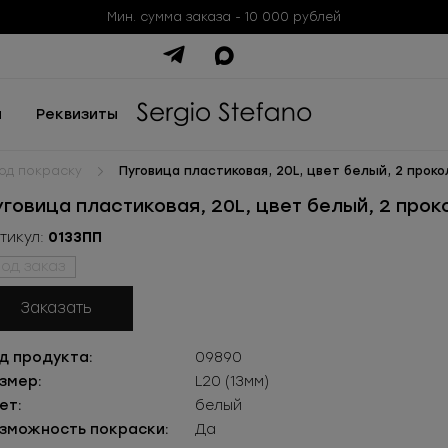
Мин. сумма заказа - 10 000 рублей
ы
Реквизиты
од покраску
Пуговица пластиковая, 20L, цвет белый, 2 проко
уговица пластиковая, 20L, цвет белый, 2 прок
тикул:
0133ПП
од заказ
Заказать
д продукта:
09890
змер:
L20 (13мм)
ет:
белый
зможность покраски:
Да