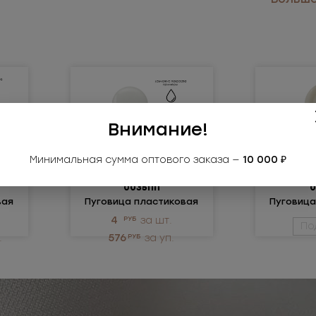
Внимание!
Минимальная сумма оптового заказа —
10 000 ₽
0035ПП
0
вая
Пуговица пластиковая
Пуговица
4
РУБ
за шт.
По
.
576
РУБ
за уп.