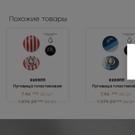
Похожие товары
0203ПП
0203ПП
Пуговица пластиковая
Пуговица пластико
7.46
РУБ
за шт.
7.46
РУБ
за шт.
1 074.24
РУБ
за уп.
1 074.24
РУБ
за уп