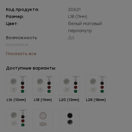
Код продукта:
20621
Размер:
L18 (11мм)
Цвет:
белый матовый
перламутр
Возможность
Да
покраски:
Упаковки:
уп=144шт
Показать все
Доступные варианты:
L16 (10мм)
L18 (11мм)
L20 (13мм)
L28 (18мм)