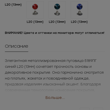
L20 (13мм)
L20 (13мм)
L20 (13мм)
L20 (13мм)
ВНИМАНИЕ! Цвета и оттенки на мониторе могут отличаться!
Описание
Элегантная металлизированная пуговица 5189ПГ
синий L20 (13мм) сочетает прочность основы и
декоративное покрытие. Она гармонично смотрится
на платьях, жакетах и повседневной одежде,
придавая изделиям изысканный акцент. Благодаря
современным технологиям нанесения покрытия,
такие пуговицы фурнитура оптом сохраняют
Больше...
привлекательный вид даже при активной
эксплуатации.