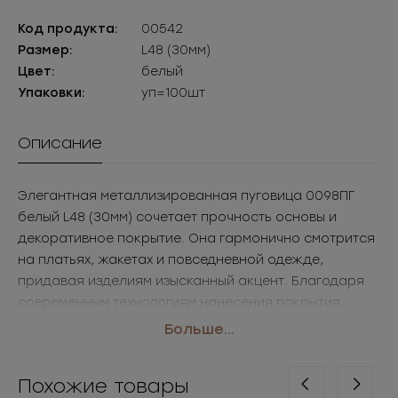
Код продукта:
00542
Размер:
L48 (30мм)
Цвет:
белый
Упаковки:
уп=100шт
Описание
Элегантная металлизированная пуговица 0098ПГ
белый L48 (30мм) сочетает прочность основы и
декоративное покрытие. Она гармонично смотрится
на платьях, жакетах и повседневной одежде,
придавая изделиям изысканный акцент. Благодаря
современным технологиям нанесения покрытия,
такие пуговицы фурнитура оптом сохраняют
Больше...
привлекательный вид даже при активной
эксплуатации.
Похожие товары
• Размер: L48 (30мм)