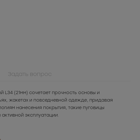
Задать вопрос
 L34 (21мм) сочетает прочность основы и
ьях, жакетах и повседневной одежде, придавая
ММ8ТД40
огиям нанесения покрытия, такие пуговицы
л для
Молния
ья
металлическая
 активной эксплуатации.
т.
122.94
РУБ
за шт.
неразъемная 8Т
п.
1 229.4
РУБ
за уп.
..