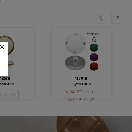
1125ПГ
1150ПГ
говица
Пуговица
изированная
металлизированная
6.84
РУБ
за шт.
д заказ
684
РУБ
за уп.