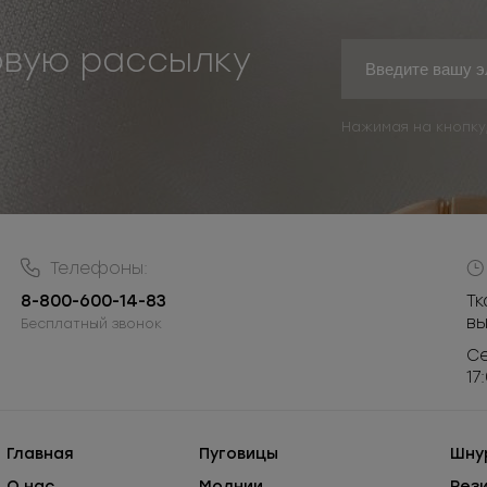
овую рассылку
Нажимая на кнопку
Телефоны:
8-800-600-14-83
Тк
в
Бесплатный звонок
Се
17
Главная
Пуговицы
Шну
О нас
Молнии
Рез