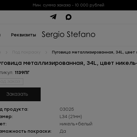
Мин. сумма заказа - 10 000 рублей
ы
Реквизиты
е
Под покраску
Пуговица металлизированная, 34L, цвет
уговица металлизированная, 34L, цвет никел
тикул:
1139ПГ
од заказ
Заказать
д продукта:
03025
змер:
L34 (21мм)
ет:
никель+белый
зможность покраски:
Да