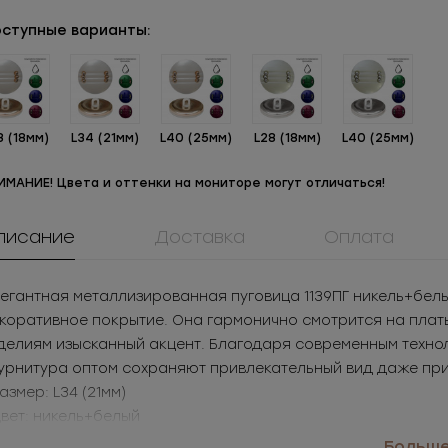
ступные варианты:
8 (18мм)
L34 (21мм)
L40 (25мм)
L28 (18мм)
L40 (25мм)
ИМАНИЕ! Цвета и оттенки на мониторе могут отличаться!
писание
Доставка
Оплата
егантная металлизированная пуговица 1139ПГ никель+белый
коративное покрытие. Она гармонично смотрится на плат
ММ8ТД40
0084ПП
908КМ
делиям изысканный акцент. Благодаря современным технол
Молния
Пуговица
Крючок метал
таллическая
пластиковая
нижнего бел
рнитура оптом сохраняют привлекательный вид даже при
.94
РУБ
за шт.
13.02
РУБ
за шт.
3.05
РУБ
за ш
разъемная 8Т
Размер: L34 (21мм)
29.4
РУБ
за уп.
1 874.88
РУБ
за уп.
1 525
РУБ
за у
Цвет: никель+белый
именение: платья, жакеты, универсальная одежда
Больше.