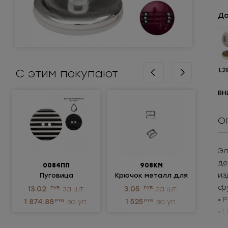
До
С этим покупают
L2
ВН
О
Эл
де
0084ПП
908КМ
из
Пуговица
Крючок металл для
пластиковая
нижнего белья
ме
фу
13.02
РУБ
за шт.
3.05
РУБ
за шт.
122
не
• 
1 874.88
РУБ
за уп.
1 525
РУБ
за уп.
1 2
• 
Пр