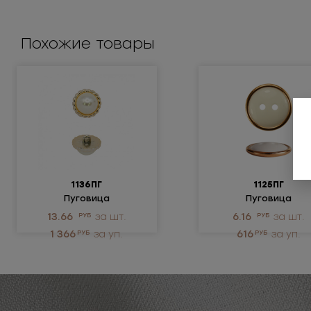
Похожие товары
1136ПГ
1125ПГ
Пуговица
Пуговица
металлизированная
металлизированн
13.66
РУБ
за шт.
6.16
РУБ
за шт.
1 366
РУБ
за уп.
616
РУБ
за уп.