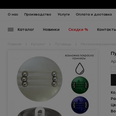
О нас
Производство
Услуги
Оплата и доставка
Каталог
Новинки
Скидки %
Контакт
Главная
Каталог
Пуговицы
Металлизированны
П
Ар
П
Ко
Ра
Цв
Во