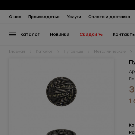
О нас
Производство
Услуги
Оплата и доставка
Каталог
Новинки
Скидки %
Контакт
Главная
Каталог
Пуговицы
Металлические
П
Ар
Пр
3
1 
Ко
Ра