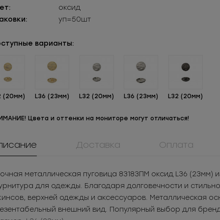
ет:
оксид
аковки:
уп=50шт
ступные варианты:
2 (20мм)
L36 (23мм)
L32 (20мм)
L36 (23мм)
L32 (20мм)
ИМАНИЕ! Цвета и оттенки на мониторе могут отличаться!
писание
Доставка
Оплата
0084ПП
908КМ
ММ5ТД40
Пуговица
Крючок металл для
Молния
очная металлическая пуговица 83183ПМ оксид L36 (23мм) 
ластиковая
нижнего белья
металличес
.02
РУБ
за шт.
3.05
РУБ
за шт.
рнитура для одежды. Благодаря долговечности и стильном
Под заказ
разъемная 
74.88
РУБ
за уп.
1 525
РУБ
за уп.
инсов, верхней одежды и аксессуаров. Металлическая ос
езентабельный внешний вид. Популярный выбор для бренд