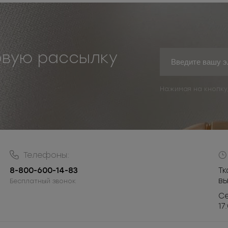
овую рассылку
Нажимая на кнопку
Телефоны:
8-800-600-14-83
Тк
в
Бесплатный звонок
Се
17