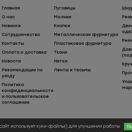
Главная
Пуговицы
Шну
О нас
Молнии
Рез
Новинки
Кнопки
Дек
оде
Сотрудничество
Металлическая фурнитура
Рем
Контакты
Пластиковая фурнитура
Дов
Оплата и доставка
Ткани
(под
Новости
Нитки
Кру
Рекомендации по
Ленты и тесьмы
Про
уходу
Упа
Политика
мар
конфиденциальности
и пользовательское
соглашение
Публичная оферта
© ООО «Сержио Стефано», 2026
сайт использует куки-файлы() для улучшения работы.
Пр