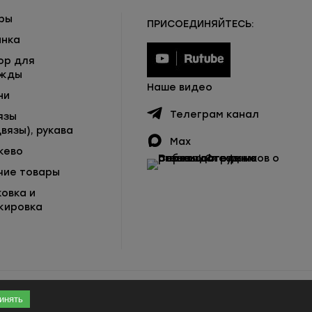
ры
ПРИСОЕДИНЯЙТЕСЬ:
инка
ор для
жды
Наше видео
ни
Телеграм канал
язы
вязы), рукава
Max
жево
чие товары
ковка и
кировка
инять