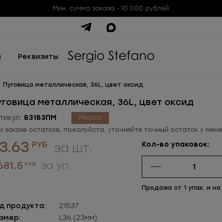
Мин. сумма заказа - 10 000 рублей
ы
Реквизиты
Пуговица металлическая, 36L, цвет оксид
уговица металлическая, 36L, цвет оксид
тикул:
83183ПМ
Много
и заказе остатков, пожалуйста, уточняйте точный остаток у мен
3.63
РУБ
Кол-во упаковок:
за шт.
681.5
за уп.
РУБ
Продажа от 1 упак. и на
д продукта:
21537
змер:
L36 (23мм)