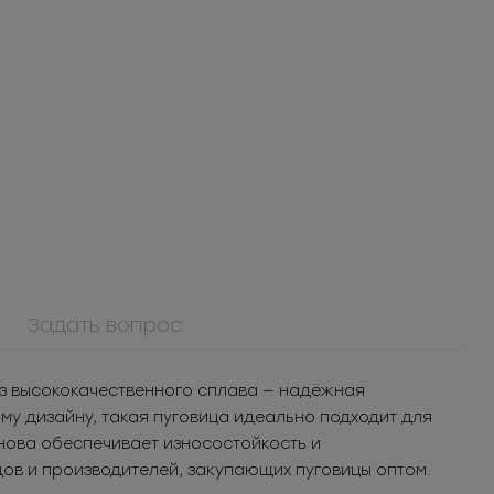
Задать вопрос
0084ПП
Пуговица
из высококачественного сплава — надёжная
кая
пластиковая
13.02
РУБ
за шт.
у дизайну, такая пуговица идеально подходит для
5Т
1 874.88
РУБ
за уп.
нова обеспечивает износостойкость и
ов и производителей, закупающих пуговицы оптом.