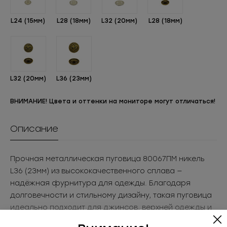
L24 (15мм)
L28 (18мм)
L32 (20мм)
L28 (18мм)
L32 (20мм)
L36 (23мм)
ВНИМАНИЕ! Цвета и оттенки на мониторе могут отличаться!
Описание
Прочная металлическая пуговица 80067ПМ никель
L36 (23мм) из высококачественного сплава —
надёжная фурнитура для одежды. Благодаря
долговечности и стильному дизайну, такая пуговица
идеально подходит для джинсов, верхней одежды и
аксессуаров. Металлическая основа обеспечивает