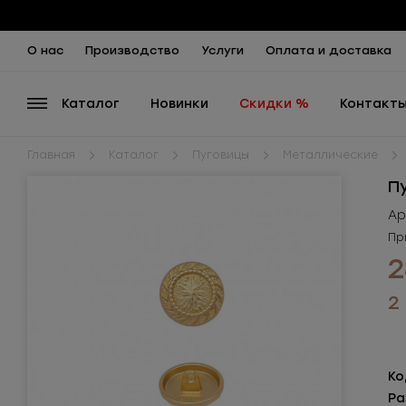
О нас
Производство
Услуги
Оплата и доставка
Каталог
Новинки
Скидки %
Контакт
Главная
Каталог
Пуговицы
Металлические
П
Ар
Пр
2
2
Ко
Ра