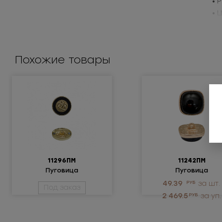
• 
• 
Пр
Похожие товары
11296ПМ
11242ПМ
Пуговица
Пуговица
металлическая
металлическая
49.39
РУБ
за шт.
Под заказ
2 469.5
РУБ
за уп.