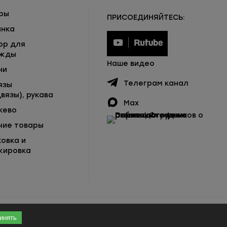
ры
ПРИСОЕДИНЯЙТЕСЬ:
инка
ор для
жды
Наше видео
ни
Телеграм канал
язы
вязы), рукава
Max
жево
чие товары
ковка и
кировка
инять