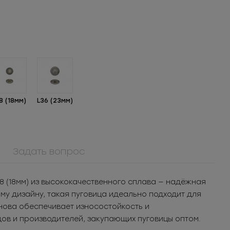
8 (18мм)
L36 (23мм)
Задать вопрос
908КМ
Крючок металл для
8 (18мм) из высококачественного сплава — надёжная
кая
нижнего белья
3.05
РУБ
за шт.
у дизайну, такая пуговица идеально подходит для
3Т
1 525
РУБ
за уп.
нова обеспечивает износостойкость и
ов и производителей, закупающих пуговицы оптом.