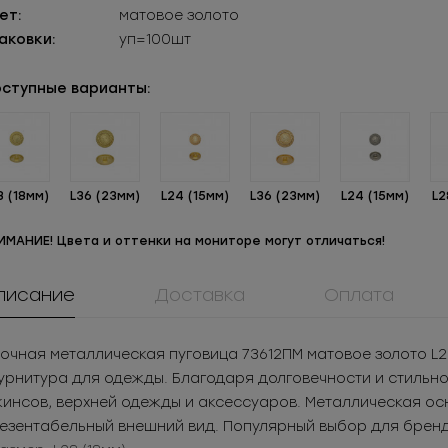
ет:
матовое золото
аковки:
уп=100шт
ступные варианты:
8 (18мм)
L36 (23мм)
L24 (15мм)
L36 (23мм)
L24 (15мм)
L2
ИМАНИЕ! Цвета и оттенки на мониторе могут отличаться!
писание
Доставка
Оплата
908КМ
0173ПП
ММ3Т5050
ок металл для
Пуговица
Молния
очная металлическая пуговица 73612ПМ матовое золото L2
жнего белья
пластиковая
металличес
05
РУБ
за шт.
20.2
РУБ
за шт.
рнитура для одежды. Благодаря долговечности и стильном
Под заказ
разъёмная 
525
РУБ
за уп.
2 908.8
РУБ
за уп.
инсов, верхней одежды и аксессуаров. Металлическая ос
езентабельный внешний вид. Популярный выбор для бренд