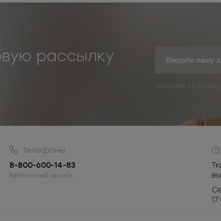
овую рассылку
Нажимая на кнопку
Телефоны:
8-800-600-14-83
Тк
в
Бесплатный звонок
Се
17