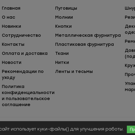
Главная
Пуговицы
Шну
О нас
Молнии
Рез
Новинки
Кнопки
Дек
оде
Сотрудничество
Металлическая фурнитура
Рем
Контакты
Пластиковая фурнитура
Дов
Оплата и доставка
Ткани
(под
Новости
Нитки
Кру
Рекомендации по
Ленты и тесьмы
Про
уходу
Упа
Политика
мар
конфиденциальности
и пользовательское
соглашение
Публичная оферта
© ООО «Сержио Стефано», 2026
сайт использует куки-файлы() для улучшения работы.
Пр