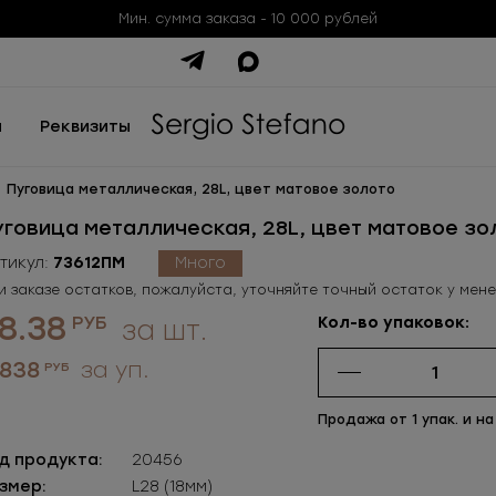
Мин. сумма заказа - 10 000 рублей
ы
Реквизиты
Пуговица металлическая, 28L, цвет матовое золото
уговица металлическая, 28L, цвет матовое зо
тикул:
73612ПМ
Много
и заказе остатков, пожалуйста, уточняйте точный остаток у мен
8.38
РУБ
Кол-во упаковок:
за шт.
 838
за уп.
РУБ
Продажа от 1 упак. и на
д продукта:
20456
змер:
L28 (18мм)