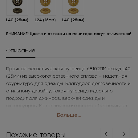
L40 (25мм)
L24 (15мм)
L40 (25мм)
ВНИМАНИЕ! Цвета и оттенки на мониторе могут отличаться!
Описание
Прочная металлическая пуговица 68102ПМ оксид L40
(25мм) из высококачественного сплава — надёжная
фурнитура для одежды. Благодаря долговечности и
стильному дизайну, такая пуговица идеально
подходит для джинсов, верхней одежды и
аксессуаров. Металлическая основа обеспечивает
износостойкость и презентабельный внешний вид.
Больше...
Популярный выбор для брендов и производителей,
закупающих пуговицы оптом.
Похожие товары
• Размер: L40 (25мм)