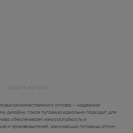
Задать вопрос
908КМ
Крючок металл для
 из высококачественного сплава — надёжная
я
нижнего белья
т.
3.05
РУБ
за шт.
у дизайну, такая пуговица идеально подходит для
уп.
1 525
РУБ
за уп.
нова обеспечивает износостойкость и
ов и производителей, закупающих пуговицы оптом.