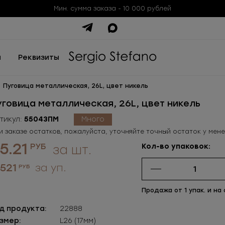
Мин. сумма заказа - 10 000 рублей
ы
Реквизиты
Пуговица металлическая, 26L, цвет никель
уговица металлическая, 26L, цвет никель
тикул:
55043ПМ
Много
и заказе остатков, пожалуйста, уточняйте точный остаток у мен
5.21
РУБ
Кол-во упаковок:
за шт.
 521
за уп.
РУБ
Продажа от 1 упак. и на
д продукта:
22888
змер:
L26 (17мм)