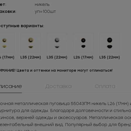
ет:
никель
аковки:
уп=100шт
ступные варианты:
6 (17мм)
L35 (22мм)
L35 (22мм)
L26 (17мм)
L35 (22мм)
ИМАНИЕ! Цвета и оттенки на мониторе могут отличаться!
писание
Доставка
Оплата
908КМ
ММ5Т5180ЦБСС
0064ПП
ок металл для
Молния
Пуговица
очная металлическая пуговица 55043ПМ никель L26 (17мм)
жнего белья
металлическая
пластикова
05
РУБ
за шт.
147.11
РУБ
за шт.
1.08
РУБ
за ш
рнитура для одежды. Благодаря долговечности и стильном
неразъемная 5Т
525
РУБ
за уп.
1 471.1
РУБ
за уп.
155.52
РУБ
за 
инсов, верхней одежды и аксессуаров. Металлическая ос
езентабельный внешний вид. Популярный выбор для бренд