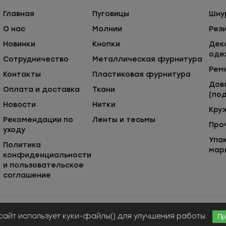
Главная
Пуговицы
Шну
О нас
Молнии
Рез
Новинки
Кнопки
Дек
оде
Сотрудничество
Металлическая фурнитура
Рем
Контакты
Пластиковая фурнитура
Дов
Оплата и доставка
Ткани
(под
Новости
Нитки
Кру
Рекомендации по
Ленты и тесьмы
Про
уходу
Упа
Политика
мар
конфиденциальности
и пользовательское
соглашение
Публичная оферта
© ООО «Сержио Стефано», 2026
сайт использует куки-файлы() для улучшения работы.
Пр