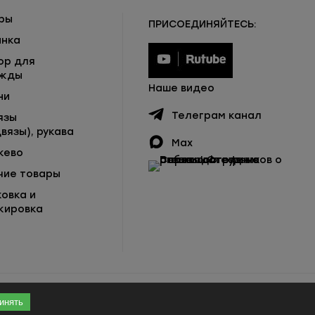
ры
ПРИСОЕДИНЯЙТЕСЬ:
инка
ор для
жды
Наше видео
ни
Телеграм канал
язы
вязы), рукава
Max
жево
чие товары
ковка и
кировка
инять