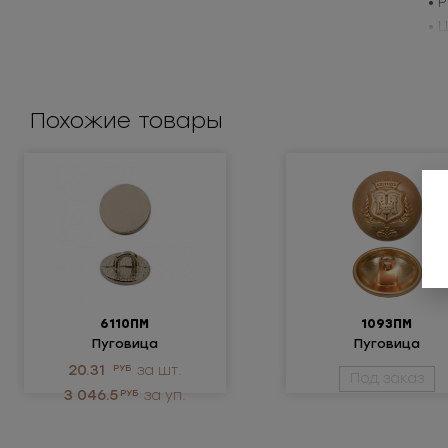
• 
• 
Пр
Похожие товары
6110ПМ
1093ПМ
Пуговица
Пуговица
металлическая
металлическая
20.31
РУБ
за шт.
Под заказ
3 046.5
РУБ
за уп.