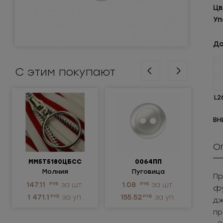
Цв
Уп
До
С этим покупают
L2
ВН
О
ММ5Т5180ЦБСС
0064ПП
Молния
Пуговица
Крюч
Пр
металлическая
пластиковая
ни
147.11
РУБ
за шт.
1.08
РУБ
за шт.
3.
фу
неразъемная 5Т
1 471.1
РУБ
за уп.
155.52
РУБ
за уп.
1 
дж
пр