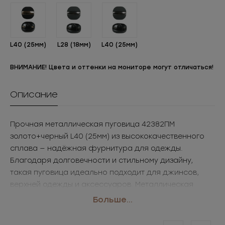
L40 (25мм)
L28 (18мм)
L40 (25мм)
ВНИМАНИЕ! Цвета и оттенки на мониторе могут отличаться!
Описание
Прочная металлическая пуговица 42382ПМ
золото+черный L40 (25мм) из высококачественного
сплава — надёжная фурнитура для одежды.
Благодаря долговечности и стильному дизайну,
такая пуговица идеально подходит для джинсов,
верхней одежды и аксессуаров. Металлическая
основа обеспечивает износостойкость и
Больше...
презентабельный внешний вид. Популярный выбор
для брендов и производителей, закупающих