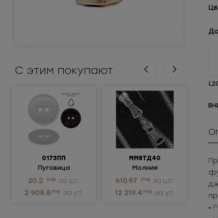
Цв
До
С этим покупают
L2
ВН
О
0173ПП
ММ8ТД40
Пр
Пуговица
Молния
Крюч
фу
пластиковая
металлическая
ни
20.2
РУБ
за шт.
610.97
РУБ
за шт.
3.
дж
разъёмная 8Т
2 908.8
РУБ
за уп.
12 219.4
РУБ
за уп.
1 
пр
• 