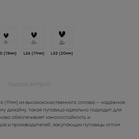
0 (13мм)
L26 (17мм)
L32 (20мм)
Задать вопрос
908КМ
6 (17мм) из высококачественного сплава — надёжная
Крючок металл для
у дизайну, такая пуговица идеально подходит для
кая
нижнего белья
шт.
3.05
РУБ
за шт.
нова обеспечивает износостойкость и
8Т
 уп.
1 525
РУБ
за уп.
ов и производителей, закупающих пуговицы оптом.