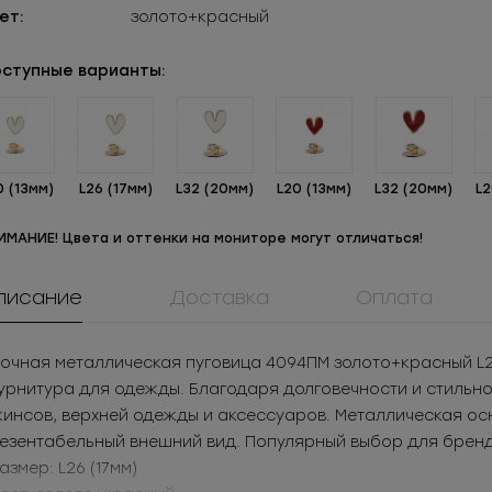
ет:
золото+красный
ступные варианты:
0 (13мм)
L26 (17мм)
L32 (20мм)
L20 (13мм)
L32 (20мм)
L2
ИМАНИЕ! Цвета и оттенки на мониторе могут отличаться!
писание
Доставка
Оплата
908КМ
0173ПП
ММ8ТД40
очная металлическая пуговица 4094ПМ золото+красный L2
ок металл для
Пуговица
Молния
рнитура для одежды. Благодаря долговечности и стильном
жнего белья
пластиковая
металличес
05
РУБ
за шт.
20.2
РУБ
за шт.
610.97
РУБ
за 
инсов, верхней одежды и аксессуаров. Металлическая ос
разъёмная 
525
РУБ
за уп.
2 908.8
РУБ
за уп.
12 219.4
РУБ
за
езентабельный внешний вид. Популярный выбор для бренд
Размер: L26 (17мм)