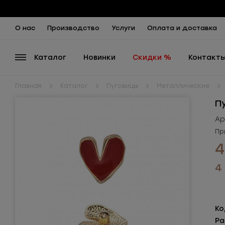
О нас
Производство
Услуги
Оплата и доставка
Каталог
Новинки
Скидки %
Контакт
Главная
Каталог
Пуговицы
Металлические
П
Ар
Пр
4
4
Ко
Ра