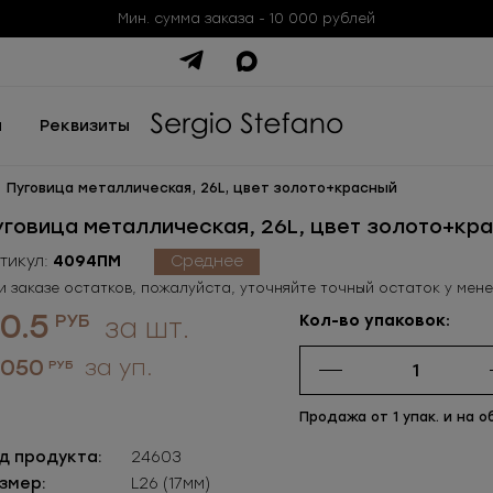
Мин. сумма заказа - 10 000 рублей
ы
Реквизиты
Пуговица металлическая, 26L, цвет золото+красный
уговица металлическая, 26L, цвет золото+кр
тикул:
4094ПМ
Среднее
и заказе остатков, пожалуйста, уточняйте точный остаток у мен
0.5
РУБ
Кол-во упаковок:
за шт.
 050
за уп.
РУБ
Продажа от 1 упак. и на о
д продукта:
24603
змер:
L26 (17мм)