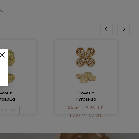
..
425ПМ
11246ПМ
говица
Пуговица
ллическая
металлическая
35.54
РУБ
за шт.
д заказ
1 777
РУБ
за уп.