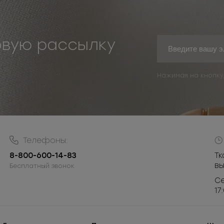
овую рассылку
Нажимая на кнопку
Телефоны:
8-800-600-14-83
Тк
в
Бесплатный звонок
Се
17