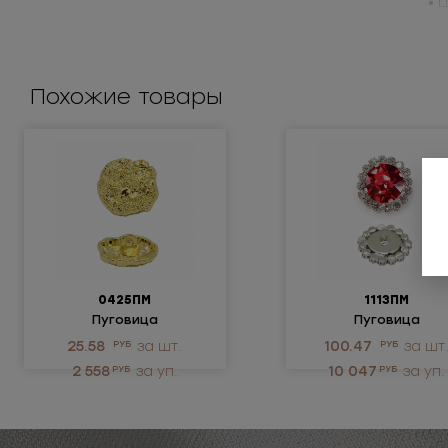
• 
Пр
Похожие товары
0425ПМ
1113ПМ
Пуговица
Пуговица
металлическая
металлическая
25.58
РУБ
за шт.
100.47
РУБ
за шт
2 558
РУБ
за уп.
10 047
РУБ
за уп.