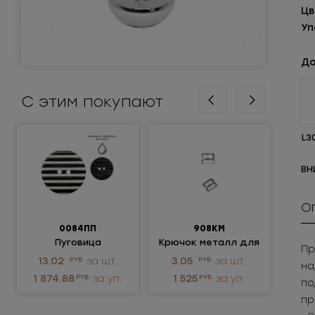
Цв
Уп
До
С этим покупают
L3
ВН
О
0084ПП
908КМ
Пуговица
Крючок металл для
Пр
пластиковая
нижнего белья
р
13.02
РУБ
за шт.
3.05
РУБ
за шт.
на
ме
1 874.88
РУБ
за уп.
1 525
РУБ
за уп.
по
р
пр