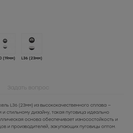
0 (19мм)
L36 (23мм)
Задать вопрос
ММ8Т300Н
л для
Молния
ль L36 (23мм) из высококачественного сплава —
ья
реверсивная
т.
и стильному дизайну, такая пуговица идеально
Под заказ
металлическая
п.
аллическая основа обеспечивает износостойкость и
разъёмная 8Т
ов и производителей, закупающих пуговицы оптом.