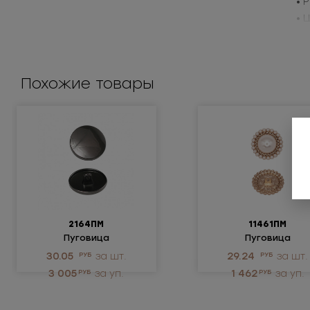
• 
• 
Пр
Похожие товары
2164ПМ
11461ПМ
Пуговица
Пуговица
металлическая
металлическая
30.05
РУБ
за шт.
29.24
РУБ
за шт.
3 005
РУБ
за уп.
1 462
РУБ
за уп.