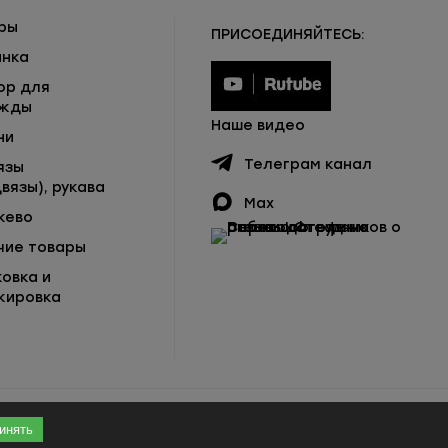
ры
ПРИСОЕДИНЯЙТЕСЬ:
инка
ор для
жды
Наше видео
ни
Телеграм канал
язы
вязы), рукава
Max
жево
чие товары
ковка и
кировка
инять