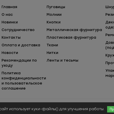
Главная
Пуговицы
Шну
О нас
Молнии
Рез
Новинки
Кнопки
Дек
оде
Сотрудничество
Металлическая фурнитура
Рем
Контакты
Пластиковая фурнитура
Дов
Оплата и доставка
Ткани
(под
Новости
Нитки
Кру
Рекомендации по
Ленты и тесьмы
Про
уходу
Упа
Политика
мар
конфиденциальности
и пользовательское
соглашение
Публичная оферта
© ООО «Сержио Стефано», 2026
сайт использует куки-файлы() для улучшения работы.
Пр