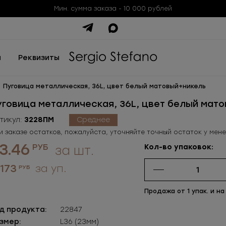
Мин. сумма заказа - 10 000 рублей
ы
Реквизиты
Пуговица металлическая, 36L, цвет белый матовый+никель
уговица металлическая, 36L, цвет белый мат
тикул:
3228ПМ
Среднее
и заказе остатков, пожалуйста, уточняйте точный остаток у мен
3.46
РУБ
Кол-во упаковок:
за шт.
 173
за уп.
РУБ
Продажа от 1 упак. и на
д продукта:
22847
змер:
L36 (23мм)