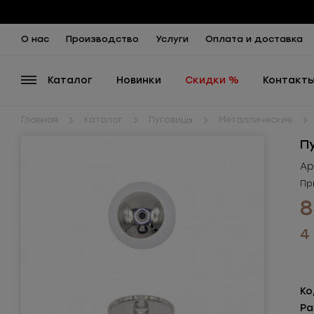
О нас
Производство
Услуги
Оплата и доставка
Каталог
Новинки
Скидки %
Контакт
Главная
Каталог
Пуговицы
Металлические
П
Ар
Пр
8
4
Ко
Ра