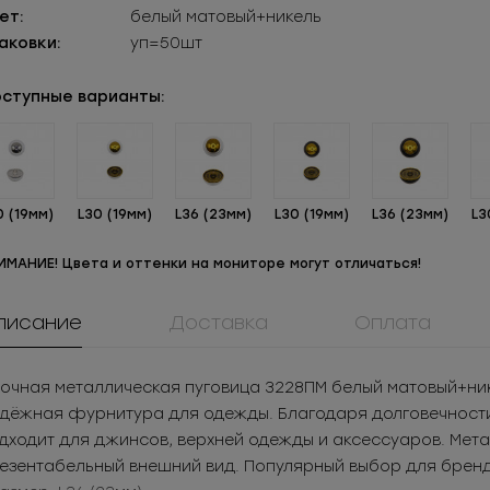
ет:
белый матовый+никель
аковки:
уп=50шт
ступные варианты:
0 (19мм)
L30 (19мм)
L36 (23мм)
L30 (19мм)
L36 (23мм)
L3
ИМАНИЕ! Цвета и оттенки на мониторе могут отличаться!
писание
Доставка
Оплата
ММ8Т300Н
0084ПП
908КМ
Молния
Пуговица
Крючок метал
очная металлическая пуговица 3228ПМ белый матовый+нике
еверсивная
пластиковая
нижнего бел
13.02
РУБ
за шт.
3.05
РУБ
за ш
дёжная фурнитура для одежды. Благодаря долговечности 
Под заказ
таллическая
1 874.88
РУБ
за уп.
1 525
РУБ
за у
дходит для джинсов, верхней одежды и аксессуаров. Мет
азъёмная 8Т
езентабельный внешний вид. Популярный выбор для бренд