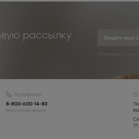
овую рассылку
Нажимая на кнопку
Телефоны:
8-800-600-14-83
Тк
в
Бесплатный звонок
Се
17