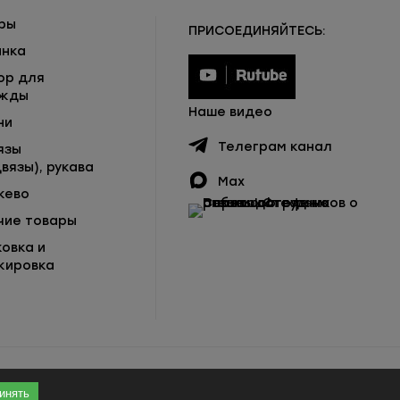
ры
ПРИСОЕДИНЯЙТЕСЬ:
инка
ор для
жды
Наше видео
ни
Телеграм канал
язы
вязы), рукава
Max
жево
чие товары
ковка и
кировка
инять