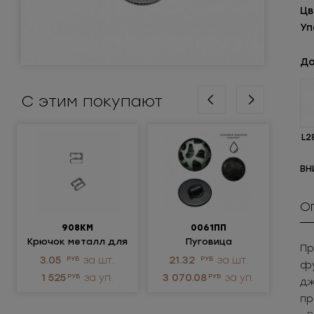
Цв
Уп
До
С этим покупают
L2
ВН
О
908КМ
0061ПП
Крючок металл для
Пуговица
Пр
нижнего белья
пластиковая
ме
3.05
РУБ
за шт.
21.32
РУБ
за шт.
105
фу
не
1 525
РУБ
за уп.
3 070.08
РУБ
за уп.
5 
дж
пр