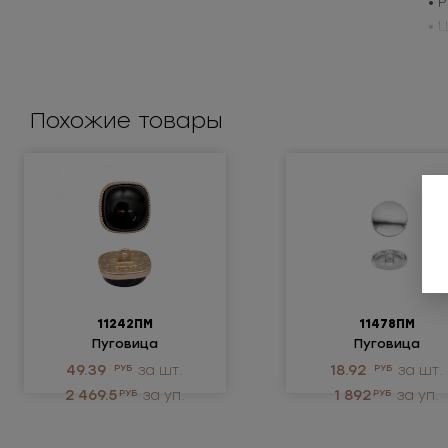
• 
• 
Пр
Похожие товары
11242ПМ
11478ПМ
Пуговица
Пуговица
металлическая
металлическая
49.39
РУБ
за шт.
18.92
РУБ
за шт.
2 469.5
РУБ
за уп.
1 892
РУБ
за уп.