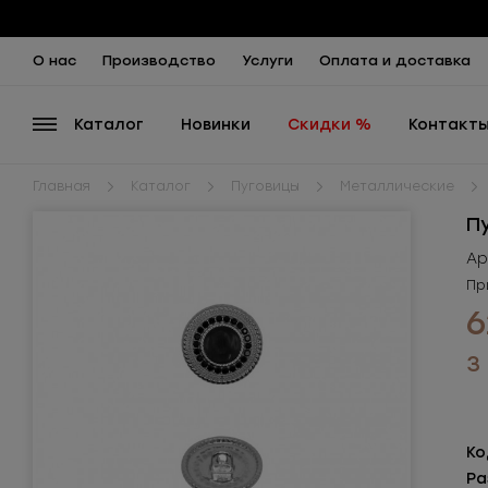
О нас
Производство
Услуги
Оплата и доставка
Каталог
Новинки
Скидки %
Контакт
Главная
Каталог
Пуговицы
Металлические
П
Ар
Пр
6
3
Ко
Ра