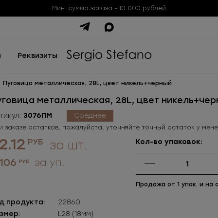
Мин. сумма заказа - 10 000 рублей
ы
Реквизиты
Пуговица металлическая, 28L, цвет никель+черный
уговица металлическая, 28L, цвет никель+че
тикул:
3076ПМ
Среднее
и заказе остатков, пожалуйста, уточняйте точный остаток у мен
2.12
РУБ
Кол-во упаковок:
за шт.
 106
за уп.
РУБ
Продажа от 1 упак. и на 
д продукта:
22860
змер:
L28 (18мм)