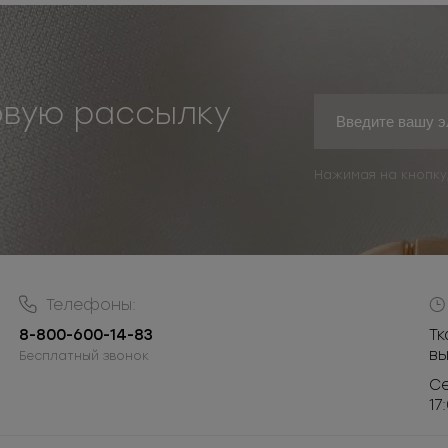
овую рассылку
Нажимая на кнопку
Телефоны:
8-800-600-14-83
Тк
в
Бесплатный звонок
Се
17