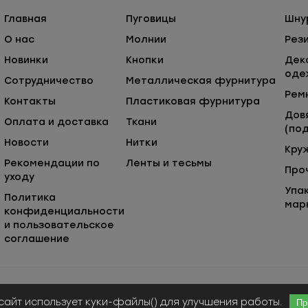
Главная
Пуговицы
Шну
О нас
Молнии
Рез
Новинки
Кнопки
Дек
оде
Сотрудничество
Металлическая фурнитура
Рем
Контакты
Пластиковая фурнитура
Дов
Оплата и доставка
Ткани
(под
Новости
Нитки
Кру
Рекомендации по
Ленты и тесьмы
Про
уходу
Упа
Политика
мар
конфиденциальности
и пользовательское
соглашение
Публичная оферта
© ООО «Сержио Стефано», 2026
сайт использует куки-файлы() для улучшения работы.
Пр