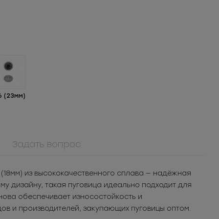
6 (23мм)
Задать вопрос
ММ3Т5071
Молния
(18мм) из высококачественного сплава — надёжная
я
металлическая
шт.
105.58
РУБ
за шт.
у дизайну, такая пуговица идеально подходит для
неразъемная 3Т
 уп.
5 279
РУБ
за уп.
нова обеспечивает износостойкость и
ов и производителей, закупающих пуговицы оптом.