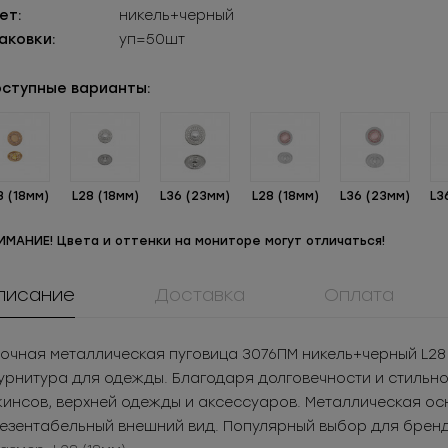
ет:
никель+черный
аковки:
уп=50шт
ступные варианты:
8 (18мм)
L28 (18мм)
L36 (23мм)
L28 (18мм)
L36 (23мм)
L3
ИМАНИЕ! Цвета и оттенки на мониторе могут отличаться!
писание
Доставка
Оплата
ММ3Т5071
908КМ
0061ПП
Молния
Крючок металл для
Пуговица
очная металлическая пуговица 3076ПМ никель+черный L28 
таллическая
нижнего белья
пластикова
.58
РУБ
за шт.
3.05
РУБ
за шт.
21.32
РУБ
за 
рнитура для одежды. Благодаря долговечности и стильном
разъемная 3Т
279
РУБ
за уп.
1 525
РУБ
за уп.
3 070.08
РУБ
за
инсов, верхней одежды и аксессуаров. Металлическая ос
езентабельный внешний вид. Популярный выбор для бренд