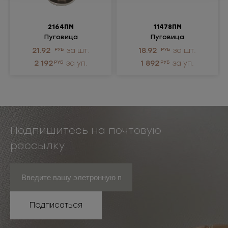
2164ПМ
11478ПМ
Пуговица
Пуговица
металлическая
металлическая
21.92
РУБ
за шт.
18.92
РУБ
за шт.
2 192
РУБ
за уп.
1 892
РУБ
за уп.
Подпишитесь на почтовую
рассылку
Подписаться