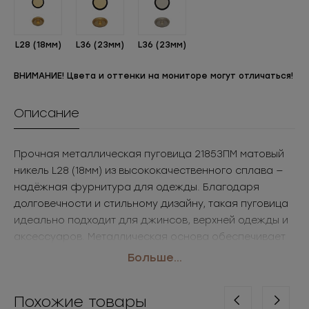
L28 (18мм)
L36 (23мм)
L36 (23мм)
ВНИМАНИЕ! Цвета и оттенки на мониторе могут отличаться!
Описание
Прочная металлическая пуговица 21853ПМ матовый
никель L28 (18мм) из высококачественного сплава —
надёжная фурнитура для одежды. Благодаря
долговечности и стильному дизайну, такая пуговица
идеально подходит для джинсов, верхней одежды и
аксессуаров. Металлическая основа обеспечивает
износостойкость и презентабельный внешний вид.
Больше...
Популярный выбор для брендов и производителей,
закупающих пуговицы оптом.
Похожие товары
• Размер: L28 (18мм)