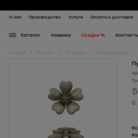
О нас
Производство
Услуги
Оплата и доставка
Каталог
Новинки
Скидки %
Контакт
Главная
Каталог
Пуговицы
Металлические
П
Ар
Пр
5
5
Ко
Ра