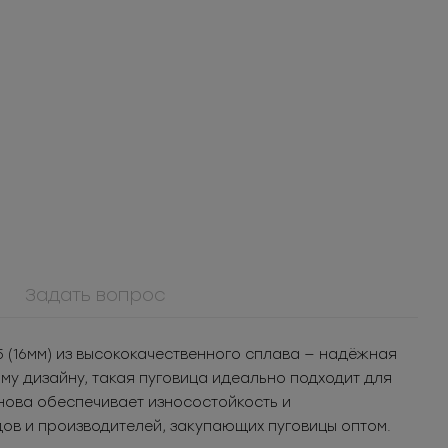
Задать вопрос
908КМ
Крючок металл для
5 (16мм) из высококачественного сплава — надёжная
я
нижнего белья
шт.
3.05
РУБ
за шт.
у дизайну, такая пуговица идеально подходит для
 уп.
1 525
РУБ
за уп.
нова обеспечивает износостойкость и
ов и производителей, закупающих пуговицы оптом.