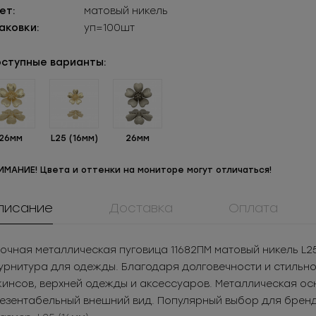
ет:
матовый никель
аковки:
уп=100шт
ступные варианты:
26мм
L25 (16мм)
26мм
ИМАНИЕ! Цвета и оттенки на мониторе могут отличаться!
писание
Доставка
Оплата
908КМ
ММ5Т5180ЦБСС
0061ПП
ок металл для
Молния
Пуговица
очная металлическая пуговица 11682ПМ матовый никель L2
жнего белья
металлическая
пластикова
05
РУБ
за шт.
147.11
РУБ
за шт.
27.18
РУБ
за 
рнитура для одежды. Благодаря долговечности и стильном
неразъемная 5Т
525
РУБ
за уп.
1 471.1
РУБ
за уп.
3 913.92
РУБ
за
инсов, верхней одежды и аксессуаров. Металлическая ос
езентабельный внешний вид. Популярный выбор для бренд