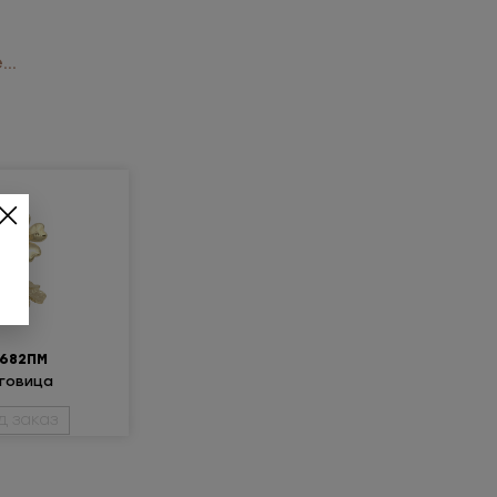
..
1682ПМ
говица
ллическая
д заказ