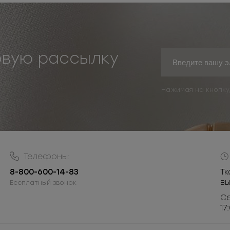
овую рассылку
Нажимая на кнопку
Телефоны:
8-800-600-14-83
Тк
в
Бесплатный звонок
Се
17