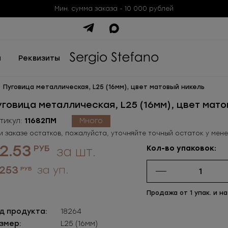
Мин. сумма заказа - 10 000 рублей
ы
Реквизиты
Пуговица металлическая, L25 (16мм), цвет матовый никель
уговица металлическая, L25 (16мм), цвет мат
тикул:
11682ПМ
Много
и заказе остатков, пожалуйста, уточняйте точный остаток у мен
2.53
РУБ
Кол-во упаковок:
за шт.
 253
за уп.
РУБ
Продажа от 1 упак. и на
д продукта:
18264
змер:
L25 (16мм)