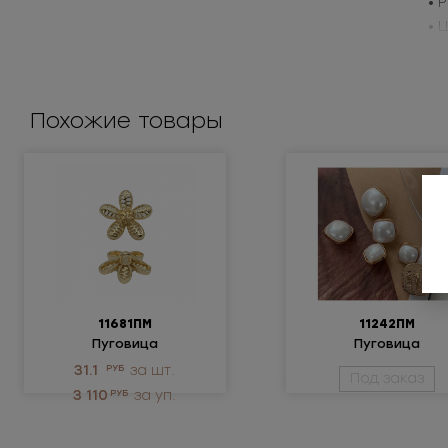
• 
• 
Пр
Похожие товары
11681ПМ
11242ПМ
Пуговица
Пуговица
металлическая
металлическая
31.1
РУБ
за шт.
Под заказ
3 110
РУБ
за уп.