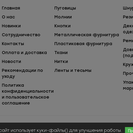
Главная
Пуговицы
Шну
О нас
Молнии
Рез
Новинки
Кнопки
Дек
оде
Сотрудничество
Металлическая фурнитура
Рем
Контакты
Пластиковая фурнитура
Дов
Оплата и доставка
Ткани
(под
Новости
Нитки
Кру
Рекомендации по
Ленты и тесьмы
Про
уходу
Упа
Политика
мар
конфиденциальности
и пользовательское
соглашение
Публичная оферта
© ООО «Сержио Стефано», 2026
сайт использует куки-файлы() для улучшения работы.
Пр