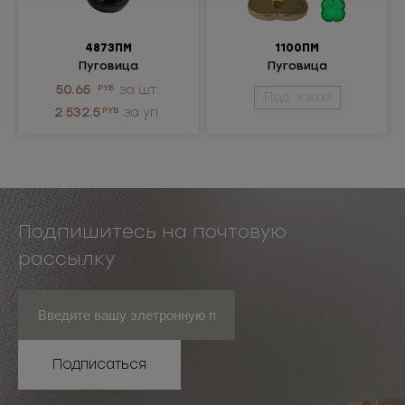
4873ПМ
1100ПМ
Пуговица
Пуговица
металлическая
металлическая
50.65
РУБ
за шт.
Под заказ
2 532.5
РУБ
за уп.
Подпишитесь на почтовую
рассылку
Подписаться