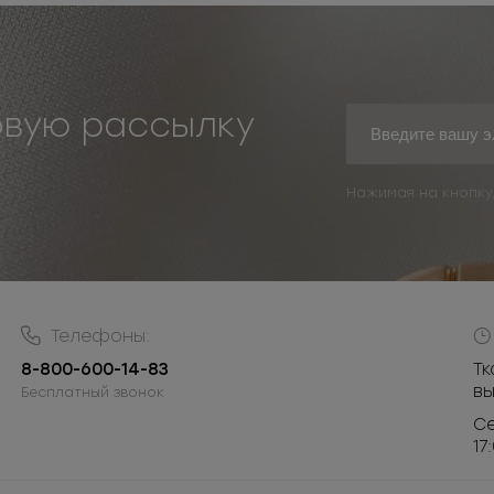
овую рассылку
Нажимая на кнопку
Телефоны:
8-800-600-14-83
Тк
в
Бесплатный звонок
Се
17