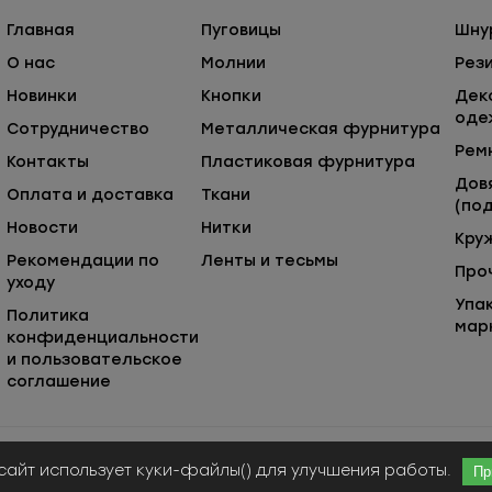
Главная
Пуговицы
Шну
О нас
Молнии
Рез
Новинки
Кнопки
Дек
оде
Сотрудничество
Металлическая фурнитура
Рем
Контакты
Пластиковая фурнитура
Дов
Оплата и доставка
Ткани
(под
Новости
Нитки
Кру
Рекомендации по
Ленты и тесьмы
Про
уходу
Упа
Политика
мар
конфиденциальности
и пользовательское
соглашение
Публичная оферта
© ООО «Сержио Стефано», 2026
сайт использует куки-файлы() для улучшения работы.
Пр