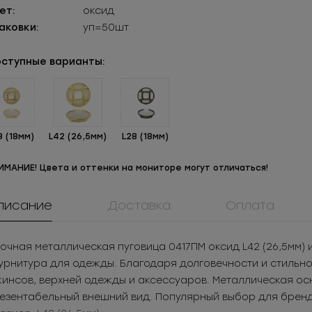
ет:
оксид
аковки:
уп=50шт
ступные варианты:
8 (18мм)
L42 (26,5мм)
L28 (18мм)
ИМАНИЕ! Цвета и оттенки на мониторе могут отличаться!
писание
Доставка
Оплата
М5Т0193БСС
908КМ
0084ПП
Молния
Крючок металл для
Пуговица
очная металлическая пуговица 0417ПМ оксид L42 (26,5мм)
таллическая
нижнего белья
пластикова
.02
РУБ
за шт.
3.05
РУБ
за шт.
13.02
РУБ
за 
рнитура для одежды. Благодаря долговечности и стильном
азъемная 5Т
 401
РУБ
за уп.
1 525
РУБ
за уп.
1 874.88
РУБ
за
инсов, верхней одежды и аксессуаров. Металлическая ос
езентабельный внешний вид. Популярный выбор для бренд