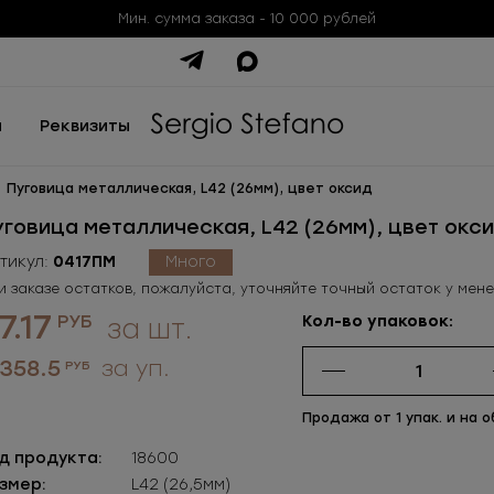
Мин. сумма заказа - 10 000 рублей
ы
Реквизиты
Пуговица металлическая, L42 (26мм), цвет оксид
уговица металлическая, L42 (26мм), цвет окс
тикул:
0417ПМ
Много
и заказе остатков, пожалуйста, уточняйте точный остаток у мен
7.17
РУБ
Кол-во упаковок:
за шт.
 358.5
за уп.
РУБ
Продажа от 1 упак. и на о
д продукта:
18600
змер:
L42 (26,5мм)