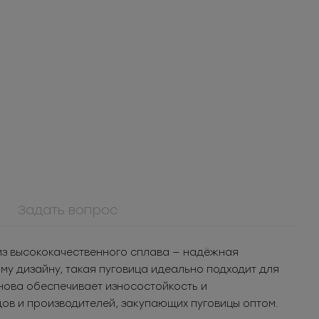
Задать вопрос
ММ5Т0193БСС
Молния
 из высококачественного сплава — надёжная
я
металлическая
шт.
228.02
РУБ
за шт.
у дизайну, такая пуговица идеально подходит для
разъемная 5Т
 уп.
11 401
РУБ
за уп.
нова обеспечивает износостойкость и
ов и производителей, закупающих пуговицы оптом.