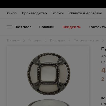
О нас
Производство
Услуги
Оплата и доставка
Каталог
Новинки
Скидки %
Контакт
Главная
Каталог
Пуговицы
Металлические
П
Ар
Пр
4
2
Ко
Ра