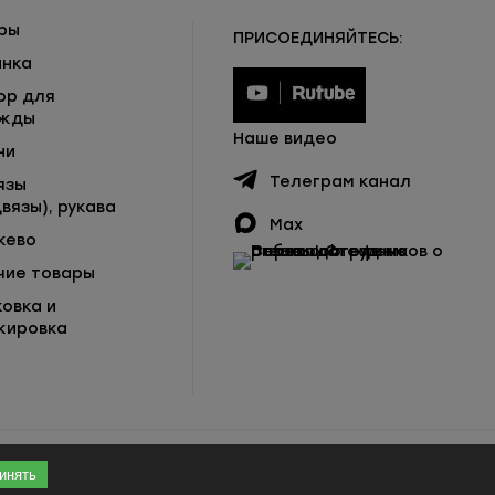
ры
ПРИСОЕДИНЯЙТЕСЬ:
инка
ор для
жды
Наше видео
ни
Телеграм канал
язы
вязы), рукава
Max
жево
чие товары
ковка и
кировка
инять