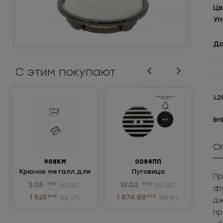
Цв
Уп
До
С этим покупают
L2
ВН
О
908КМ
0084ПП
М
Крючок металл для
Пуговица
Пр
нижнего белья
пластиковая
ме
3.05
РУБ
за шт.
13.02
РУБ
за шт.
228
фу
р
1 525
РУБ
за уп.
1 874.88
РУБ
за уп.
11
дж
пр