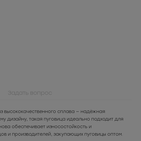
Задать вопрос
ММ3Т5071БСС
л для
Молния
из высококачественного сплава — надёжная
ья
металлическая
т.
188.23
РУБ
за шт.
у дизайну, такая пуговица идеально подходит для
разъемная 3Т
п.
18 823
РУБ
за уп.
нова обеспечивает износостойкость и
ов и производителей, закупающих пуговицы оптом.