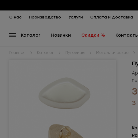
О нас
Производство
Услуги
Оплата и доставка
Каталог
Новинки
Скидки %
Контакт
Главная
Каталог
Пуговицы
Металлические
П
Ар
Пр
3
3
Ко
Ра