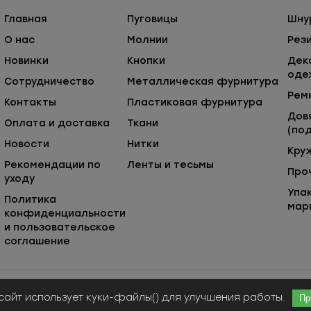
Главная
Пуговицы
Шну
О нас
Молнии
Рез
Новинки
Кнопки
Дек
оде
Сотрудничество
Металлическая фурнитура
Рем
Контакты
Пластиковая фурнитура
Дов
Оплата и доставка
Ткани
(под
Новости
Нитки
Кру
Рекомендации по
Ленты и тесьмы
Про
уходу
Упа
Политика
мар
конфиденциальности
и пользовательское
соглашение
Публичная оферта
© ООО «Сержио Стефано», 2026
сайт использует куки-файлы() для улучшения работы.
Пр