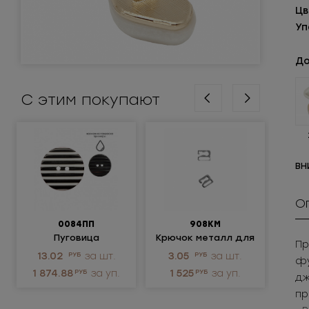
Цв
Уп
До
С этим покупают
ВН
О
0084ПП
908КМ
М
Пуговица
Крючок металл для
Пр
пластиковая
нижнего белья
ме
13.02
РУБ
за шт.
3.05
РУБ
за шт.
188
фу
р
1 874.88
РУБ
за уп.
1 525
РУБ
за уп.
18
дж
пр