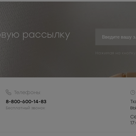
овую рассылку
Нажимая на кнопку
Телефоны:
8-800-600-14-83
Тк
в
Бесплатный звонок
Се
17