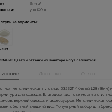
ет:
белый
аковки:
уп=100шт
ступные варианты:
26мм
ИМАНИЕ! Цвета и оттенки на мониторе могут отличаться!
писание
Доставка
Оплата
М3Т5071БСС
0084ПП
908КМ
Молния
Пуговица
Крючок метал
очная металлическая пуговица 03232ПМ белый L28 (18мм) 
таллическая
пластиковая
нижнего бел
.23
РУБ
за шт.
13.02
РУБ
за шт.
3.05
РУБ
за ш
рнитура для одежды. Благодаря долговечности и стильном
азъемная 3Т
 823
РУБ
за уп.
1 874.88
РУБ
за уп.
1 525
РУБ
за у
инсов, верхней одежды и аксессуаров. Металлическая ос
езентабельный внешний вид. Популярный выбор для бренд