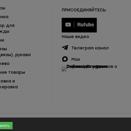
ры
ПРИСОЕДИНЯЙТЕСЬ:
инка
ор для
жды
Наше видео
ни
Телеграм канал
язы
вязы), рукава
Max
жево
чие товары
ковка и
кировка
инять