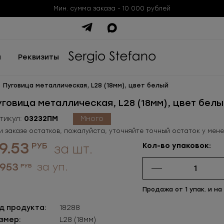
Мин. сумма заказа - 10 000 рублей
ы
Реквизиты
Пуговица металлическая, L28 (18мм), цвет белый
уговица металлическая, L28 (18мм), цвет белы
тикул:
03232ПМ
Много
и заказе остатков, пожалуйста, уточняйте точный остаток у мен
9.53
РУБ
Кол-во упаковок:
за шт.
 953
за уп.
РУБ
Продажа от 1 упак. и на
д продукта:
18288
змер:
L28 (18мм)