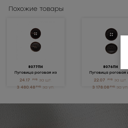
Похожие товары
8077ПН
8076ПН
Пуговица роговая из
Пуговица роговая 
натуральных
натуральных
24.17
РУБ
за шт.
22.07
РУБ
за шт.
материалов
материалов
3 480.48
РУБ
за уп.
3 178.08
РУБ
за уп