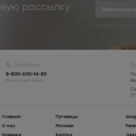
овую рассылку
Нажимая на кнопку
Телефоны:
8-800-600-14-83
Тк
в
Бесплатный звонок
Се
17
Главная
Пуговицы
Шну
О нас
Молнии
Рез
Новинки
Кнопки
Дек