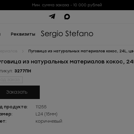
Мин. сумма заказа - 10 000 рублей
ы
Реквизиты
териалов
Пуговица из натуральных материалов кокос, 24L, 
уговица из натуральных материалов кокос, 2
тикул:
3277ПН
од заказ
Заказать
д продукта:
11255
змер:
L24 (15мм)
ет:
коричневый