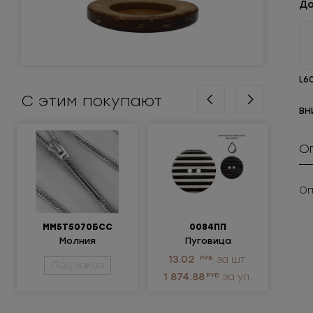
До
L6
С этим покупают
ВН
О
Оп
ММ5Т5070БСС
0084ПП
Молния
Пуговица
Крюч
металлическая
пластиковая
ни
13.02
РУБ
за шт.
3.
Под заказ
разъемная 5Т
1 874.88
РУБ
за уп.
1 