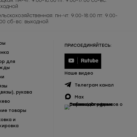
ацкая: пн-чт: 9:00-18:00 пт: 9:00-17:00 сб-вс:
ыходной
льскохозяйственная: пн-чт: 9:00-18:00 пт: 9:00-
:00 сб-вс: выходной
ры
ПРИСОЕДИНЯЙТЕСЬ:
инка
ор для
жды
Наше видео
ни
Телеграм канал
язы
вязы), рукава
Max
жево
чие товары
ковка и
кировка