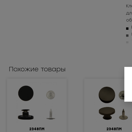
Кл
дл
об
До
Похожие товары
2348ПМ
2348ПМ