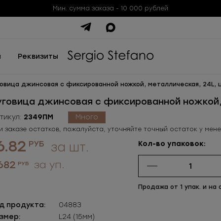
Мин. сумма заказа - 10 000 рублей
ы
Реквизиты
говица джинсовая c фиксированной ножкой, металлическая, 24L, 
уговица джинсовая c фиксированной ножкой, 
тикул:
2349ПМ
Много
и заказе остатков, пожалуйста, уточняйте точный остаток у мен
6.82
РУБ
Кол-во упаковок:
за шт.
 682
за уп.
РУБ
Продажа от 1 упак. и на 
д продукта:
04883
змер:
L24 (15мм)