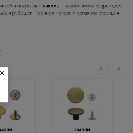
жкой и покрытием
никель
— незаменимая фурнитура
тьев и рубашек. Прочная металлическая конструкция
..
ая фурнитура для оптовых авторов одежды!
349ПМ
2349ПМ