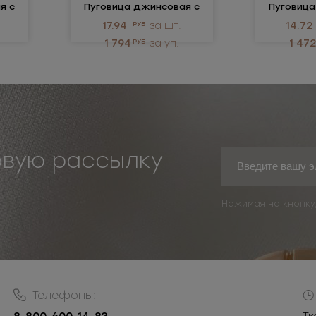
я c
Пуговица джинсовая c
Пуговица
ой
плавающей ножкой
фиксиров
17.94
РУБ
за шт.
14.72
1 794
РУБ
за уп.
1 472
овую рассылку
Нажимая на кнопку
Телефоны: