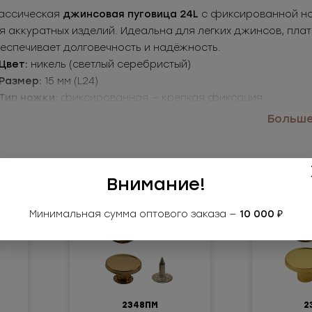
ассическая
джинсовая пуговица 24L
с фиксированной но
я аккуратных изделий. Идеальна для легких джинсов, пла
еспечивает долговечность и надёжность.
Цвет:
никель (светлый серебристый)
Размер:
15 мм (L24)
Тип ножки:
фиксированная — крепкая фиксация
Применение:
легкий деним, рубашки, платья, аксессуары
Больше.
бавьте в корзину пуговицы 2349ПМ (никель) — практичн
Внимание!
Минимальная сумма оптового заказа —
10 000 ₽
2348ПМ
2