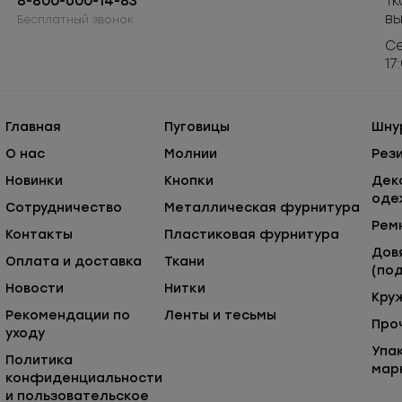
8-800-600-14-83
Тк
в
Бесплатный звонок
Се
17
Главная
Пуговицы
Шну
О нас
Молнии
Рез
Новинки
Кнопки
Дек
оде
Сотрудничество
Металлическая фурнитура
Рем
Контакты
Пластиковая фурнитура
Дов
Оплата и доставка
Ткани
(под
Новости
Нитки
Кру
Рекомендации по
Ленты и тесьмы
Про
уходу
Упа
Политика
мар
конфиденциальности
и пользовательское