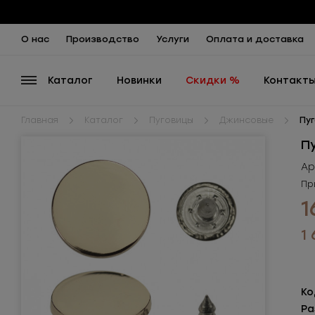
О нас
Производство
Услуги
Оплата и доставка
Каталог
Новинки
Скидки %
Контакт
Главная
Каталог
Пуговицы
Джинсовые
Пу
П
Ар
Пр
1
1
Ко
Ра