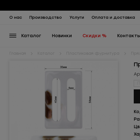
О нас
Производство
Услуги
Оплата и доставка
Каталог
Новинки
Скидки %
Контакт
Главная
Каталог
Пластиковая фурнитура
Пря
П
Ар
П
Ко
Ра
Цв
Ха