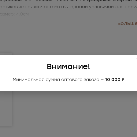
астиковые пряжки оптом с выгодными условиями для прои
Размер: 4,0см
Цвет: белый+коричневый
Больше.
именение: ремни, рюкзаки, сумки, спортивная экипировка
Внимание!
Минимальная сумма оптового заказа —
10 000 ₽