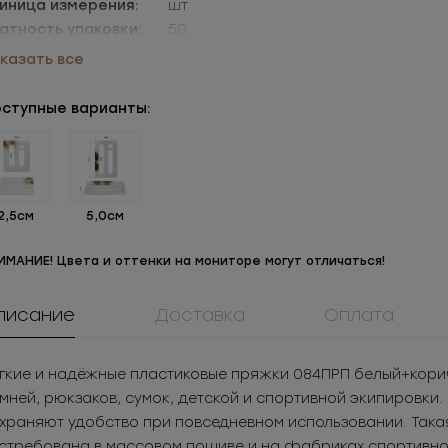
иница измерения:
шт
атность упаковки:
50
аковки:
уп=50шт
казать все
обенности:
под покраску
ступные варианты:
2,5см
5,0см
ИМАНИЕ! Цвета и оттенки на мониторе могут отличаться!
писание
Доставка
Оплата
908КМ
0173ПП
12261ЛЮ
ок металл для
Пуговица
Уплотнитель
жнего белья
пластиковая
кольцо дл
05
РУБ
за шт.
20.2
РУБ
за шт.
гкие и надёжные пластиковые пряжки 084ПРП белый+корич
Под заказ
люверса
525
РУБ
за уп.
2 908.8
РУБ
за уп.
мней, рюкзаков, сумок, детской и спортивной экипировки. 
храняют удобство при повседневном использовании. Так
стребована в массовом пошиве и на фабриках спортивной