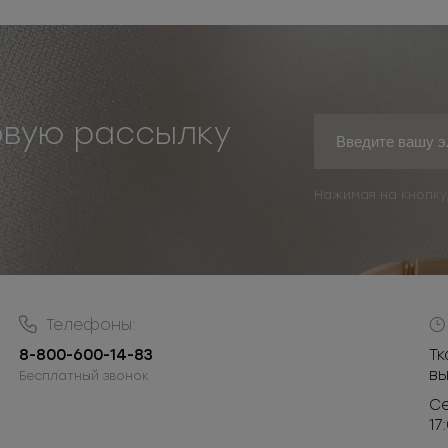
овую рассылку
Нажимая на кнопку
Телефоны:
8-800-600-14-83
Тк
в
Бесплатный звонок
Се
17