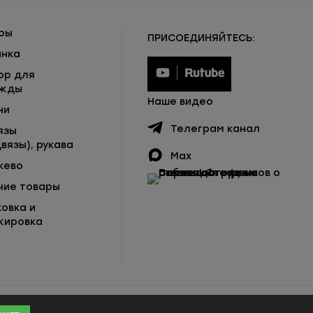
ры
ПРИСОЕДИНЯЙТЕСЬ:
инка
ор для
жды
Наше видео
ни
Телеграм канал
язы
вязы), рукава
Max
жево
чие товары
ковка и
кировка