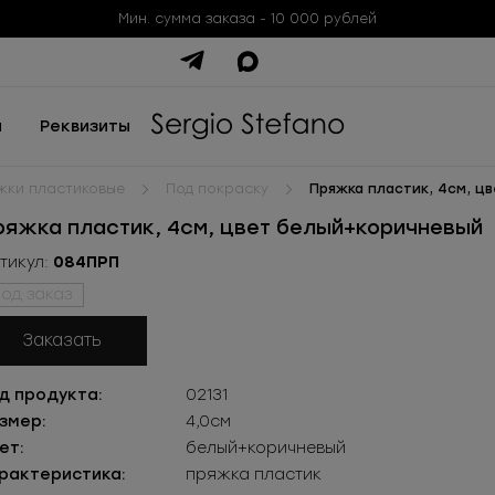
Мин. сумма заказа - 10 000 рублей
ы
Реквизиты
жки пластиковые
Под покраску
Пряжка пластик, 4см, ц
ряжка пластик, 4см, цвет белый+коричневый
тикул:
084ПРП
од заказ
Заказать
д продукта:
02131
змер:
4,0см
ет:
белый+коричневый
рактеристика:
пряжка пластик