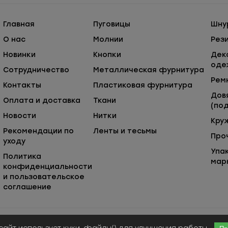
Главная
Пуговицы
Шну
О нас
Молнии
Рез
Новинки
Кнопки
Дек
оде
Сотрудничество
Металлическая фурнитура
Рем
Контакты
Пластиковая фурнитура
Дов
Оплата и доставка
Ткани
(под
Новости
Нитки
Кру
Рекомендации по
Ленты и тесьмы
Про
уходу
Упа
Политика
мар
конфиденциальности
и пользовательское
соглашение
Публичная оферта
© ООО «Сержио Стефано», 2026