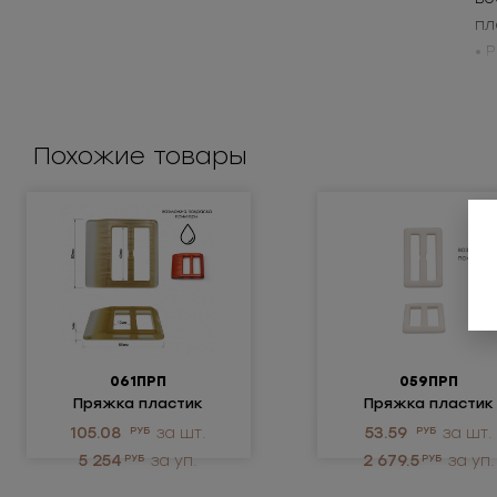
пл
• 
• 
Пр
Похожие товары
061ПРП
059ПРП
Пряжка пластик
Пряжка пластик
105.08
РУБ
за шт.
53.59
РУБ
за шт.
5 254
РУБ
за уп.
2 679.5
РУБ
за уп.