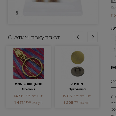
Ед
Кр
Уп
По
Ос
До
С этим покупают
ВН
О
ММ5Т5180ЦБСС
6111ПМ
Молния
Пуговица
Крюч
металлическая
металлическая
ни
147.11
РУБ
за шт.
12.05
РУБ
за шт.
3.
Лё
неразъемная 5Т
1 471.1
РУБ
за уп.
1 205
РУБ
за уп.
1 
ре
со
во