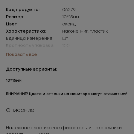
Код продукта:
06279
Размер:
10*15мм
Цвет:
оксид
Характеристика:
наконечник пластик
Единица измерения:
шт
Кратность упаковки:
100
Упаковки:
уп=100шт
Показать все
Доступные варианты:
10*15мм
ВНИМАНИЕ! Цвета и оттенки на мониторе могут отличаться!
Описание
Надёжные пластиковые фиксаторы и наконечники