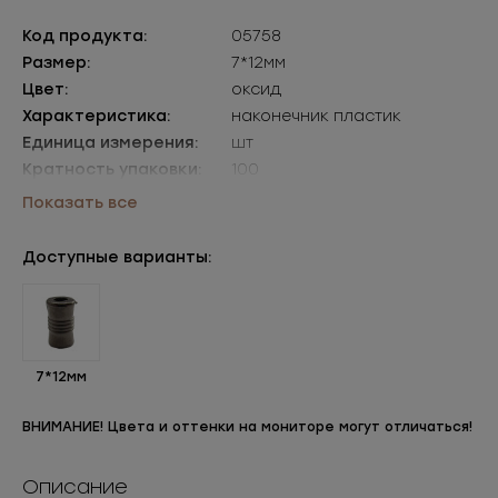
Код продукта:
05758
Размер:
7*12мм
Цвет:
оксид
Характеристика:
наконечник пластик
Единица измерения:
шт
Кратность упаковки:
100
Упаковки:
уп=100шт
Показать все
Доступные варианты:
7*12мм
ВНИМАНИЕ! Цвета и оттенки на мониторе могут отличаться!
Описание