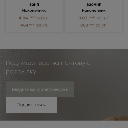
52НП
3309НП
Наконечник
Наконечник
пластиковый
пластиковый
4.84
РУБ
за шт.
3.03
РУБ
за шт.
484
РУБ
за уп.
303
РУБ
за уп.
Подпишитесь на почтовую
рассылку
Подписаться