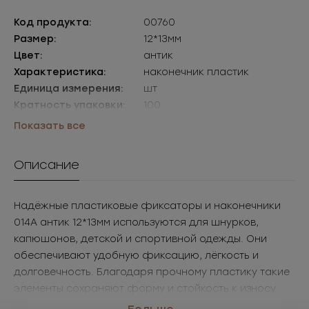
Код продукта:
00760
Размер:
12*13мм
Цвет:
антик
Характеристика:
наконечник пластик
Единица измерения:
шт
Кратность упаковки:
100
Упаковки:
уп=100шт
Показать все
Описание
Надёжные пластиковые фиксаторы и наконечники
014A антик 12*13мм используются для шнурков,
капюшонов, детской и спортивной одежды. Они
обеспечивают удобную фиксацию, лёгкость и
долговечность. Благодаря прочному пластику такие
элементы сохраняют форму и стойкость к износу.
Эта фурнитура для одежды и аксессуаров