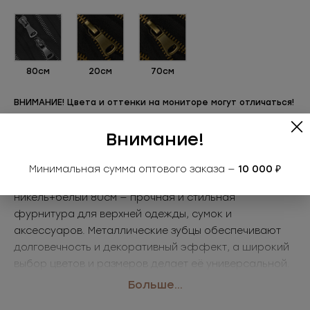
80см
20см
70см
ВНИМАНИЕ! Цвета и оттенки на мониторе могут отличаться!
Внимание!
Описание
Минимальная сумма оптового заказа —
10 000 ₽
Надёжная металлическая молния ММ8ТД40
никель+белый 80см — прочная и стильная
фурнитура для верхней одежды, сумок и
аксессуаров. Металлические зубцы обеспечивают
долговечность и декоративный эффект, а широкий
выбор цветов и размеров делает её универсальной.
• Размер: 80см
Больше...
• Цвет: никель+белый