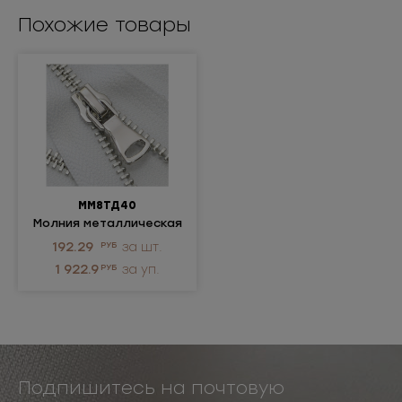
Применение: куртки, пальто, сумки, аксессуары
Похожие товары
ММ8ТД40
Молния металлическая
неразъёмная 8Т
192.29
РУБ
за шт.
1 922.9
РУБ
за уп.
Подпишитесь на почтовую