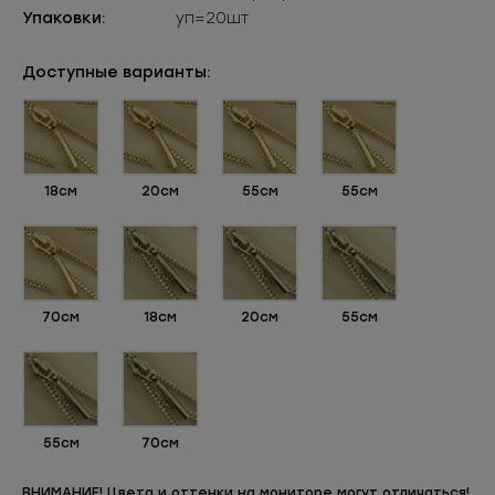
Упаковки:
уп=20шт
Доступные варианты:
18см
20см
55см
55см
70см
18см
20см
55см
55см
70см
ВНИМАНИЕ! Цвета и оттенки на мониторе могут отличаться!