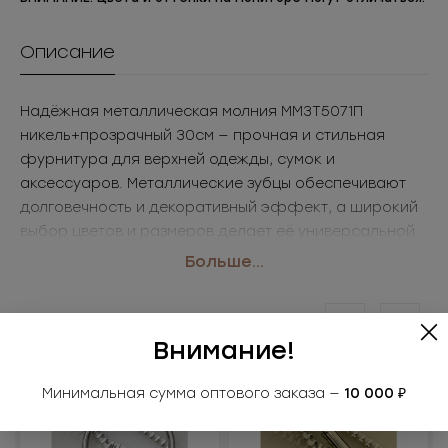
Описание
Надёжная металлическая молния ММ3Т5071П
никель+прозрачный 30см — прочная и стильная
фурнитура для верхней одежды, сумок и
аксессуаров. Металлические зубцы обеспечивают
долговечность и декоративный эффект, а широкий
выбор цветов и размеров делает её универсальной.
• Размер: 30см
Больше...
• Цвет: никель+прозрачный
Применение: куртки, пальто, сумки, аксессуары
Похожие товары
Внимание!
Минимальная сумма оптового заказа —
10 000 ₽