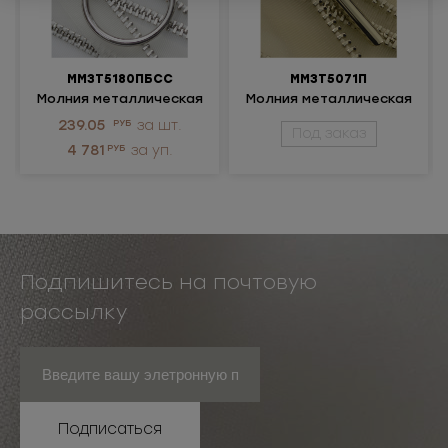
ММ3Т5180ПБСС
ММ3Т5071П
Молния металлическая
Молния металлическая
разъемная 3Т
неразъемная 3Т
239.05
РУБ
за шт.
Под заказ
4 781
РУБ
за уп.
Подпишитесь на почтовую
рассылку
Подписаться