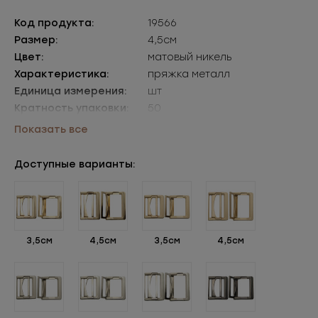
Код продукта:
19566
Размер:
4,5см
Цвет:
матовый никель
Характеристика:
пряжка металл
Единица измерения:
шт
Кратность упаковки:
50
Упаковки:
уп=50шт
Показать все
Доступные варианты:
3,5см
4,5см
3,5см
4,5см