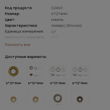
Код продукта:
02460
Размер:
6*12*4мм
Цвет:
никель
Характеристика:
люверс (блочка)
Единица измерения:
шт
Кратность упаковки:
200
Упаковки:
уп=200шт
Показать все
Доступные варианты:
6*12*4мм
6*12*4мм
6*12*4мм
6*12*4мм