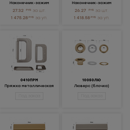
Наконечник-зажим
Наконечник-зажим
металлический
металлический
27.32
РУБ
за шт.
26.27
РУБ
за шт.
1 475.28
РУБ
за уп.
1 418.58
РУБ
за уп.
0410ПРМ
10050ЛЮ
Пряжка металлическая
Люверс (блочка)
металлический
Под заказ
Под заказ