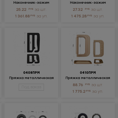
Наконечник-зажим
Наконечник-зажим
металлический
металлический
25.22
РУБ
за шт.
27.32
РУБ
за шт.
1 361.88
РУБ
за уп.
1 475.28
РУБ
за уп.
0408ПРМ
0410ПРМ
Пряжка металлическая
Пряжка металлическая
88.76
РУБ
за шт.
Под заказ
1 775.2
РУБ
за уп.