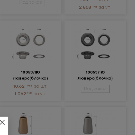
Под заказ
2 868
РУБ
за уп.
10053ЛЮ
10053ЛЮ
Люверс(блочка)
Люверс(блочка)
металлический
металлический
10.62
РУБ
за шт.
Под заказ
1 062
РУБ
за уп.