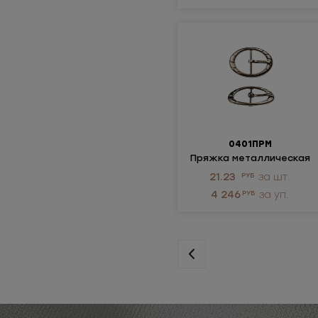
35*66,2мм
(2)
3см
(12)
4*0,8см
(3)
4*9*4,4мм
(1)
4*9мм
(1)
4,0см
(61)
4,5см
(7)
47,5*44,5мм
(1)
0401ПРМ
Пряжка металлическая
47,5мм
(1)
21.23
РУБ
за шт.
48.2*39.3мм
(1)
4 246
РУБ
за уп.
49*38мм
(2)
49,5*71мм
(1)
49мм
(1)
4мм
(6)
4см
(6)
5*0,8см
(1)
5*10*4,4мм
(3)