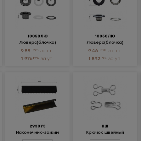
10050ЛЮ
10050ЛЮ
Люверс(блочка)
Люверс(блочка)
металлический
металлический
9.88
РУБ
за шт.
9.46
РУБ
за шт.
1 976
РУБ
за уп.
1 892
РУБ
за уп.
2930УЗ
КШ
Наконечник-зажим
Крючок швейный
металлический
металлический