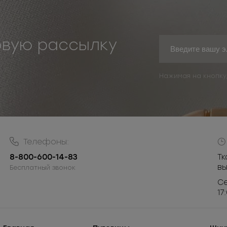
овую рассылку
Нажимая на кнопку
Телефоны:
8-800-600-14-83
Тк
в
Бесплатный звонок
Се
17