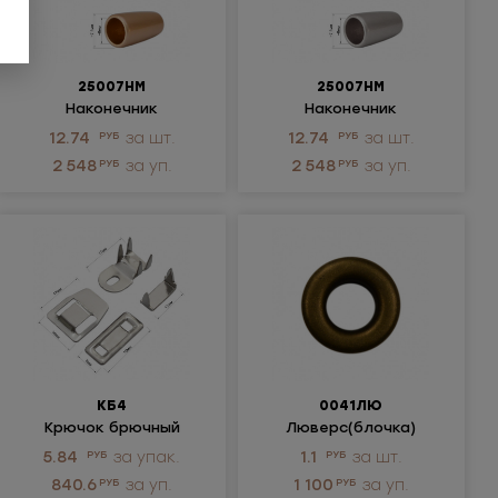
25007НМ
25007НМ
Наконечник
Наконечник
металлический
металлический
12.74
РУБ
за шт.
12.74
РУБ
за шт.
2 548
РУБ
за уп.
2 548
РУБ
за уп.
КБ4
0041ЛЮ
Крючок брючный
Люверс(блочка)
"4шипа" металлический
металлический
5.84
РУБ
за упак.
1.1
РУБ
за шт.
840.6
РУБ
за уп.
1 100
РУБ
за уп.