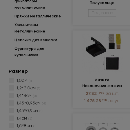
фиксаторы
Полукольцо
металлические
металлическое
Под заказ
Пряжки металлические
Хольнитены
металлические
Цепочка для вешалки
Фурнитура для
купальников
Размер
1,0см
3010УЗ
(1)
Наконечник-зажим
1,2*3,0см
(1)
металлический
27.32
РУБ
за шт.
1,4*8см
(3)
1 475.28
РУБ
за уп.
1,45*0,95см
(4)
1,45*0,9см
(1)
1,4см
(3)
1,5*8см
(1)