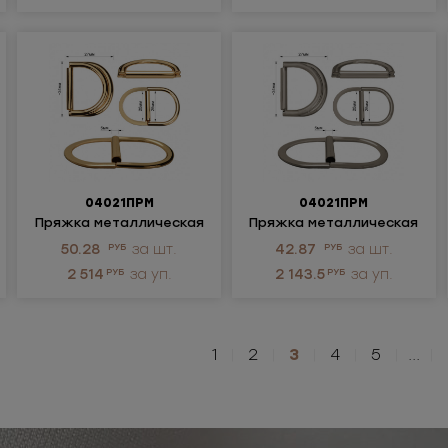
04021ПРМ
04021ПРМ
Пряжка металлическая
Пряжка металлическая
50.28
РУБ
за шт.
42.87
РУБ
за шт.
2 514
РУБ
за уп.
2 143.5
РУБ
за уп.
1
|
2
|
3
|
4
|
5
|
...
|