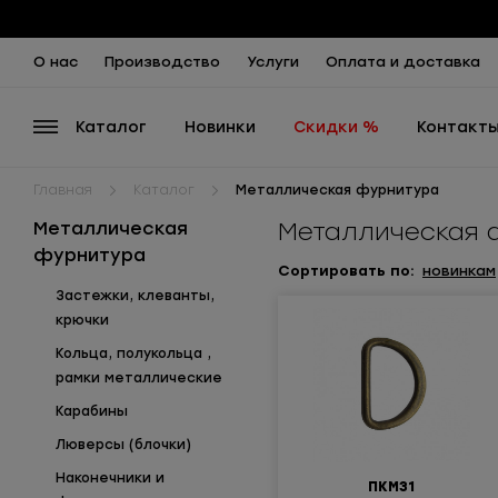
О нас
Производство
Услуги
Оплата и доставка
Каталог
Новинки
Скидки %
Контакт
Главная
Каталог
Металлическая фурнитура
Металлическая 
Металлическая
фурнитура
Сортиров
ать по
:
новинкам
Застежки, клеванты,
крючки
Кольца, полукольца ,
рамки металлические
Карабины
Люверсы (блочки)
Наконечники и
ПКМ31