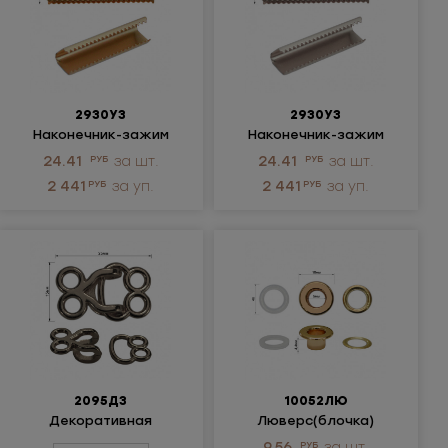
2930УЗ
2930УЗ
Наконечник-зажим
Наконечник-зажим
металлический
металлический
24.41
РУБ
за шт.
24.41
РУБ
за шт.
2 441
РУБ
за уп.
2 441
РУБ
за уп.
2095ДЗ
10052ЛЮ
Декоративная
Люверс(блочка)
застежка
металлический
9.56
РУБ
за шт.