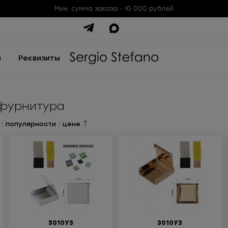
Мин. сумма заказа - 10 000 рублей
ы
Реквизиты
фурнитура
|
популярности
|
цене
3010УЗ
3010УЗ