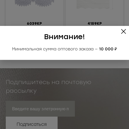
6039КР
4159КР
Кружево синтетич.
Кружево синтетич.
Внимание!
Под заказ
Под заказ
Минимальная сумма оптового заказа —
10 000 ₽
Подпишитесь на почтовую
рассылку
Подписаться