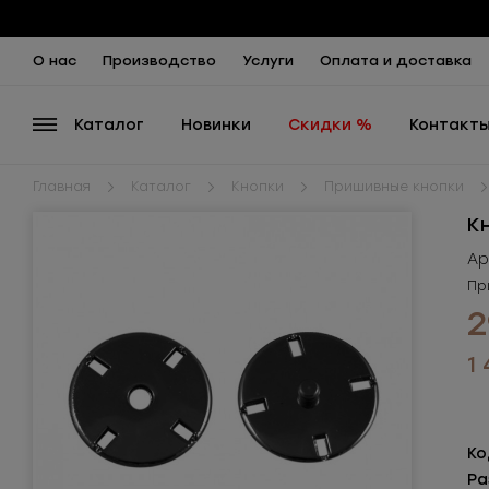
О нас
Производство
Услуги
Оплата и доставка
Каталог
Новинки
Скидки %
Контакт
Главная
Каталог
Кнопки
Пришивные кнопки
К
Ар
Пр
2
1
Ко
Ра