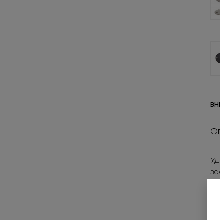
ВН
О
Уд
за
ус
• 
• 
Пр