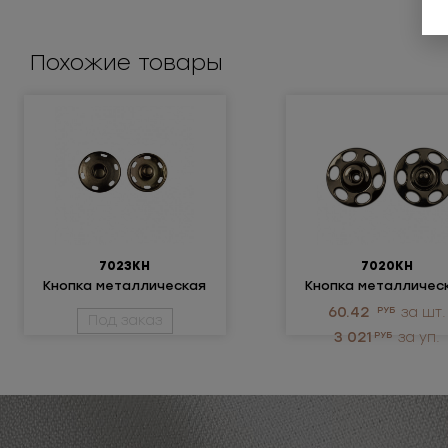
Похожие товары
7023КН
7020КН
Кнопка металлическая
Кнопка металличес
60.42
РУБ
за шт.
Под заказ
3 021
РУБ
за уп.