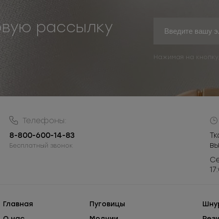
овую рассылку
Нажимая на кнопку
Телефоны:
8-800-600-14-83
Тк
в
Бесплатный звонок
Се
17
Главная
Пуговицы
Шну
О нас
Молнии
Рез