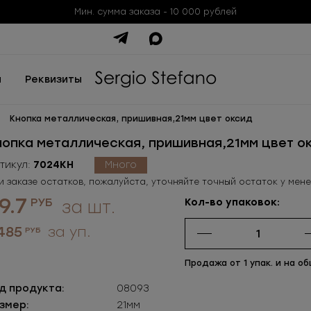
Мин. сумма заказа - 10 000 рублей
ы
Реквизиты
Кнопка металлическая, пришивная,21мм цвет оксид
нопка металлическая, пришивная,21мм цвет о
тикул:
7024КН
Много
и заказе остатков, пожалуйста, уточняйте точный остаток у мен
9.7
РУБ
Кол-во упаковок:
за шт.
 485
за уп.
РУБ
Продажа от 1 упак. и на об
д продукта:
08093
змер:
21мм