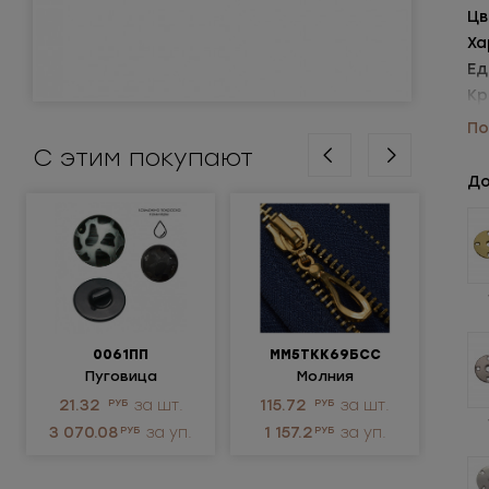
Цв
Ха
Ед
Кр
Уп
По
С этим покупают
До
0061ПП
ММ5ТКК69БСС
Пуговица
Молния
пластиковая
металлическая
ме
21.32
РУБ
за шт.
115.72
РУБ
за шт.
12
разъемная 5Т
3 070.08
РУБ
за уп.
1 157.2
РУБ
за уп.
1 