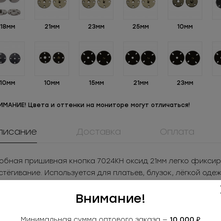
18мм
21мм
23мм
25мм
10мм
10мм
10мм
15мм
21мм
23мм
ИМАНИЕ! Цвета и оттенки на мониторе могут отличаться!
писание
Доставка
Оплата
обная пришивная кнопка 7024КН оксид 21мм легко фиксир
стёгивание. Используется для платьев, блузок, лёгкой оде
тановке и популярны среди производителей одежды.
Внимание!
Размер: 21мм
Цвет: оксид
Минимальная сумма оптового заказа —
10 000 ₽
именение: платья, блузки, лёгкая одежда