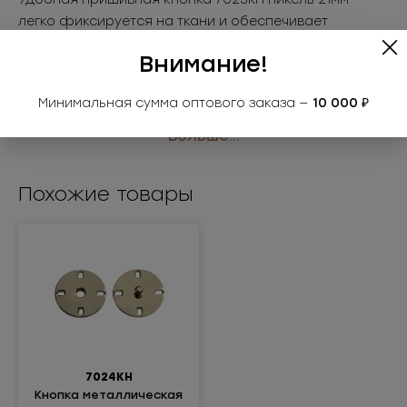
легко фиксируется на ткани и обеспечивает
аккуратное застёгивание. Используется для платьев,
Внимание!
блузок, лёгкой одежды и аксессуаров. Такие
пуговицы-кнопки просты в установке и популярны
Минимальная сумма оптового заказа —
10 000 ₽
среди производителей одежды.
• Размер: 21мм
Больше...
• Цвет: никель
Применение: платья, блузки, лёгкая одежда
Похожие товары
7024КН
Кнопка металлическая