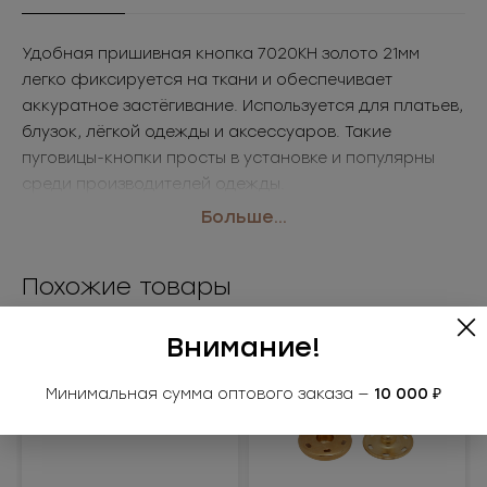
Удобная пришивная кнопка 7020КН золото 21мм
легко фиксируется на ткани и обеспечивает
аккуратное застёгивание. Используется для платьев,
блузок, лёгкой одежды и аксессуаров. Такие
пуговицы-кнопки просты в установке и популярны
среди производителей одежды.
• Размер: 21мм
Больше...
• Цвет: золото
Применение: платья, блузки, лёгкая одежда
Похожие товары
Внимание!
Минимальная сумма оптового заказа —
10 000 ₽